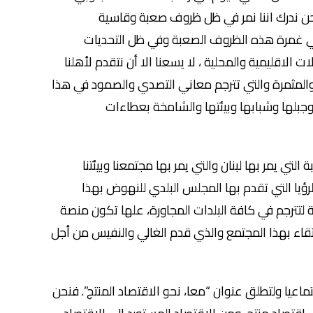
نحن ندرك اننا نمر في ظل ظروف صعبة وقاسية
 ففي غمرة هذه الظروف الصعبة وفي ظل التحديات
 الاقليمية والمحلية ، لا يسعنا الا أن نتقدم لأهلنا
 والمثمرة والتي تترجم معاني التصدي والصمود في هذا
 وجبلها وشبابها وبيئتها والشامخة بعطاءات
ي يمر بها لبنان والتي يمر بها مجتمعنا وبيئتنا
الرؤيا التي تقدم بها المجلس البلدي للنهوض بهذا
ة لتترجم في كافة البلدات المجاورة، علها تكون منصة
ارتقاء بهذا المجتمع والذي قدم الغالي والنفيس من أجل
ماعيا ولتطلق عنوان “معا، نحو الاقتصاد المنتج”. فنحن