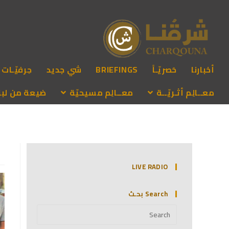
أخبارنا
حَصريّـاً
BRIEFINGS
شي جديد
حِرفيّـات
معــالِم أثـريّــة
معــالِم مسيحيّة
ضيعة من لبنـ
LIVE RADIO
Search بحـث