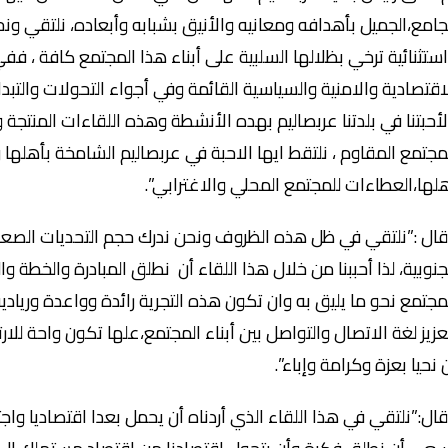
جامع،الجميل بأهدافه ومعانيه والأنيق بشبابه وأبعاده، نلتقي و
ستثنائية ترخي بظلالها السلبية على أبناء هذا المجتمع كافة ،
اقتصادية والامنية والسياسية القائمة وفي أجواء التحولات والتبدلات
أحبتنا في بلدتنا عربصاليم بهده الأنشطة وهذه اللقاءات المنتجة
مجتمع المقاوم ، نلتقط ايها الاحبة في عربصاليم الشامخة بأهلها
لها،العطاءات للمجتمع المحلي والاغترابي”.
ال :”نلتقي في ظل هذه الظروف ونحن ندرك حجم التحديات الصعبة الت
جنوبية، لذا أحببنا من خلال هذا اللقاء أن نطلق المبادرة والخطة و
مجتمع نحو ما يليق به وان تكون هذه التجرية رائدة وواعدة وريادي
عزيز لغة الاتصال والتواصل بين أبناء المجتمع،علها تكون واحة لل
 نحيا بعزة وكرامة وإباء”.
ال:”نلتقي في هذا اللقاء الذي أردناه أن يحمل بعدا اقتصاديا واجت