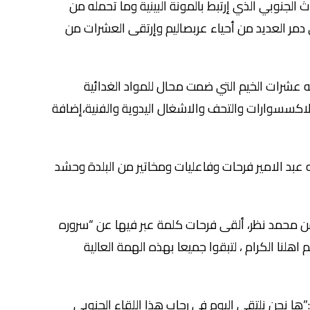
ث الجنوبي الذي إرتبط بالمونة البينية وما تحمله من
 دمر العديد من أحياء عربصاليم وإرتقى العشرات من
 عشرات الخيم التي ضمت محال للمواد الغدائية
 والاكسسوارات والتحف والاشغال اليدوية والفنية،إضافة
عبد الامير فرحات وفاعليات ومخاتير من البلدة وحشد
 من محمد نظر، ألقى فرحات كلمة عبر فيها عن “سروره
 اهلنا الكرام ، لتبقوا جميعا بهذه الهمة العالية
ا نحن نلتقي اليوم في رحاب هذا اللقاء الجنوبي