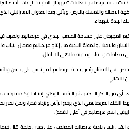
لقت بلدية عربصاليم، فعاليات “مهرجان المونة”، لإعادة أحياء الترا
هة الاصالة والتمسك بالارض، ويأتي بعد العدوان الاسرائيلي الذي
ناء البلدة شهداء.
يم المهرجان على مساحة الملعب البلدي في عربصاليم، ونصبت فيه
لالبان والاجبان والمونة البلدية من إنتاج عربصاليم ومحال الثياب
ى مضافات ومقاه ومدينة ملاهي للاطفال.
ضر حفل الافتتاح رئيس بلدية عربصاليم المهندس علي حسن ونائبه 
 الاهالي.
د أي من الذكر الحكيم ، ثم النشيد الوطني إفتتاحا وكلمة ترحيب
ذا اللقاء العربصاليمي الذي يرفع الرأس ونزداد فخرا، ونحن نكبر بكم
يبقى اسم عربصاليم في أعلى القمم”.
 القى رئيس بلدية عربصاليم المهندس علي حسن كلمة، قال فيها:”ه