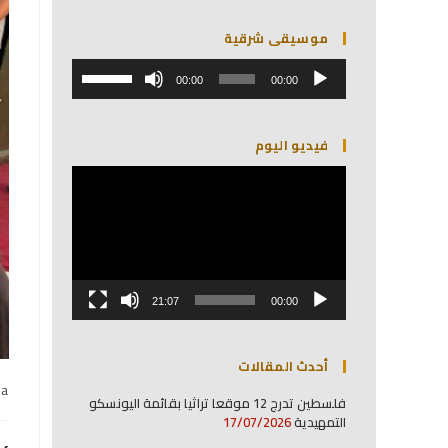
موسيقى شرقية
مشغل
استخدم
الصوت
00:00
00:00
مفاتيح
الأسهم
أعلى/
فيديو اليوم
أسفل
لزيادة
مشغل
أو
الفيديو
خفض
مستوى
الصوت.
21:07
00:00
أحدث المقالات
na
فلسطين تدرج 12 موقعا تراثيا بقائمة اليونسكو
التمهيدية
17/07/2026