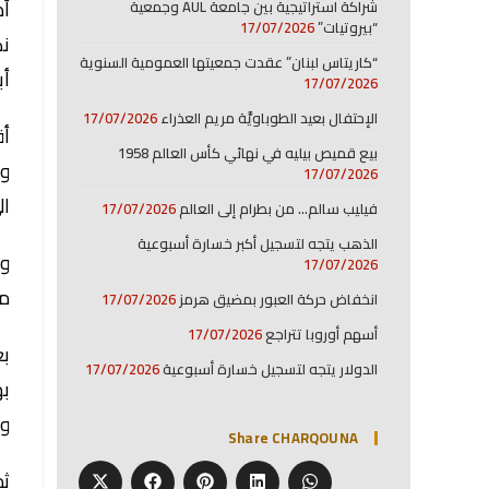
أط
شراكة استراتيجية بين جامعة AUL وجمعية
“بيروتيات”
17/07/2026
نك
“كاريتاس لبنان” عقدت جمعيتها العمومية السنوية
أب
17/07/2026
الإحتفال بعيد الطوباويَّة مريم العذراء
17/07/2026
أق
بيع قميص بيليه في نهائي كأس العالم 1958
وا
17/07/2026
ال
فيليب سالم… من بطرام إلى العالم
17/07/2026
الذهب يتجه لتسجيل أكبر خسارة أسبوعية
وح
17/07/2026
من
انخفاض حركة العبور بمضيق هرمز
17/07/2026
أسهم أوروبا تتراجع
17/07/2026
بع
الدولار يتجه لتسجيل خسارة أسبوعية
17/07/2026
به
ول
Share CHARQOUNA
ثم