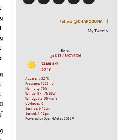
ال
وا
Follow @CHARQOUNA
ال
My Tweets
ول
ال
Beirut
اه
18/07/2026, 6:13 ص
Clear sky
27°C
وق
Apparent: 32°C
ال
Pressure: 1005 mb
Humidity: 75%
ال
Winds: 8 km/h SSW
Windgusts: 35 km/h
لت
UV-Index: 0
Sunrise: 5:40 am
أن
Sunset: 7:48 pm
© 2026 Powered by Open-Meteo
وق