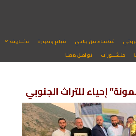
روتي
عُظمـاء من بلادي
فيلم وصورة
متَــاحِف
منشــورات
تواصل معنا
ونة” إحياء للتراث الجنوبي