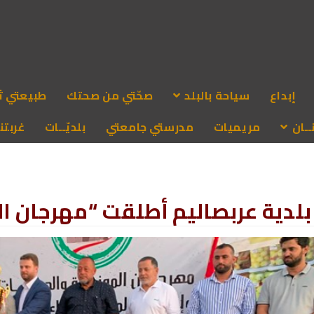
إبداع
سياحة بالبلد
صحّتي من صحتك
طبيعتي ث
ـان
مريميات
مدرستي جامعتي
بلديّــات
غربتنا
بلدية عربصاليم أطلقت “مهرجان الم