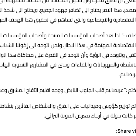
عى أن نطلق فكرة وأن يتحول اقتصادنا من اقتصاد مستهلك الى ا
مصدر، هذا الامر يحتاج الى تضافر جهود الجميع، ويحتاج الى شحذ
لاقتصادية والاجتماعية والتي تساهم في تحقيق هذا الهدف المر
اف :” لذا نعد أصحاب المؤسسات المنتجة وأصحاب المؤسسات المث
لاقتصادية المهتمة في هذا الاطار، ونحن نتوجه الى إخوتنا الشباب ف
تقي ونتوحد في الرؤية وأن نتوحد في القدرة على محاكاة هذا الو
انشطة والمهرجانات واللقاءات وحتى في المشاريع التنموية الهادف
بصاليم.
تم :”عربصاليم قلب الجنوب النابض ووجه اقليم التفاح المشرق وعر
م توزيع كؤوس وميداليات على الفرق والاشخاص الفائزين بنشاطات
 كانت جولة في أرجاء معرض المونة التراثي.
Share vi