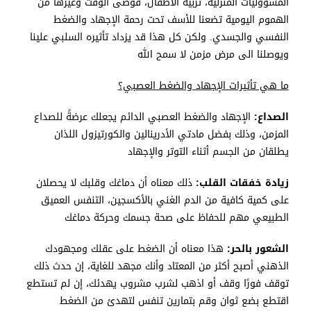
المسؤوليات المنزلية، تربية الأطفال، فوضى الوقت وغيرها من
الهموم اليومية تضعنا للأسف تحت رحمة الإجهاد والضغط
النفسي والجسدي. ولكن كل هذا قد يزداد تأثيره السلبي علينا
ويوصلنا الى مرض مزمن لا سمح الله
ما هي تأثيرات الإجهاد والضغط العصبي؟
الصداع:
الإجهاد والضغط العصبي الدائم يجعلك عرضةً للصداع
المزمن، وذلك بفضل مادتي الأدرينالين والكورتيزول اللذان
يطلقان من الجسم أثناء التوتر والإجهاد
زيادة خفقات القلب:
ذلك معناه أن دماغك وقلبك لا يحصلان
على كمية كافية من الدم الغني بالأكسجين، التنفس العميق
الطبيعي مهم للحفاظ على صحة جسمك وحركة دماغك
الشعور بالحر:
هذا معناه أن الضغط على عقلك ومجهودك
الذهني أصبح أكثر من المعتاد وأنك مجهد للغاية، إن حدث ذلك
توقف فورًا وقف أو اذهب لشرب مشروب يهدئك، إن لم تستطع
اقتطع بضع ثوان وقم بتمارين تنفس لتهدئ من الضغط