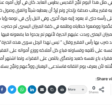
 مثل هذا اليوم تنيَّح القديس بطرس العابد. كان في أول أمره عشَّ
يه فقير يطلب صدقة بإلحاح ولم يُرِدْ أن يعطيه شيئاً واتفق وصول خ
ى رأسه حتى لا يعود إليه مرة أخرى. وفي الليل رأى في نومه رؤيا كأ
دَّموا ووضعوا خطاياه وظلمه في كفة الميزان اليسرى ثم حضرت جم
ميزان اليمنى وبدت عليهم الحيرة لأنهم لم يجدوا ما يضعونه فيها
 ضرب بها رأس الفقير وقال: ” ليس لهذا الرجل سوى هذه الخبزة “
سه على ظُلمِه وقساوته فباع كل أملاكه ووزع أمواله على الفقرا
فقراء باع نفسه كعبد وتصدَّق بالثمن على الفقراء، ولما اشتهر أ
َّلته لأن يعرف يوم انتقاله فاستدعى الرهبان وودَّعهم وتنيَّح بسلام
Share vi
0
More
Shares