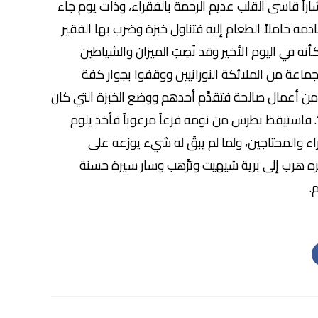
اراً قاسى القلب عديم الرحمة بالفقراء، وذات يوم جاء
ادمه حاملاً الطعام إليه فتناول خبزة وضرب بها الفقير
نه في اليوم الأخير وقد نُصِبَ الميزان والشياطين
اعة من الملائكة النورانيين ووقفوا بجوار كفة
 من أعمال صالحة فتقدَّم أحدهم ووضع الخبزة التي كان
. فاستيقظ بطرس من نومه فزعاً مرعوباً فأخذ يلوم
ء والمحتاجين، ولما لم يبقَ له شيء يوزعه على
مره هرب إلى برية شيهيت وترَّهب وسار سيرة حسنة
.