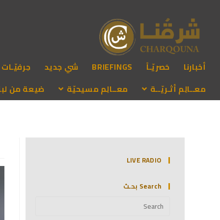
أخبارنا
حَصريّـاً
BRIEFINGS
شي جديد
حِرفيّـات
معــالِم أثـريّــة
معــالِم مسيحيّة
ضيعة من لبنـ
LIVE RADIO
Search بحـث