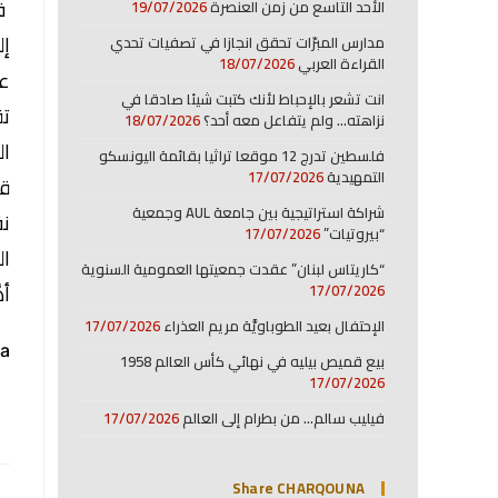
في
الأحد التاسع من زمن العنصرة
19/07/2026
إل
مدارس المبرّات تحقق انجازا في تصفيات تحدي
القراءة العربي
18/07/2026
عل
انت تشعر بالإحباط لأنك كتبت شيئا صادقا في
تق
نزاهته… ولم يتفاعل معه أحد؟
18/07/2026
ال
فلسطين تدرج 12 موقعا تراثيا بقائمة اليونسكو
التمهيدية
17/07/2026
قد
شراكة استراتيجية بين جامعة AUL وجمعية
نف
“بيروتيات”
17/07/2026
ال
“كاريتاس لبنان” عقدت جمعيتها العمومية السنوية
أه
17/07/2026
الإحتفال بعيد الطوباويَّة مريم العذراء
17/07/2026
a:
بيع قميص بيليه في نهائي كأس العالم 1958
17/07/2026
فيليب سالم… من بطرام إلى العالم
17/07/2026
Share CHARQOUNA