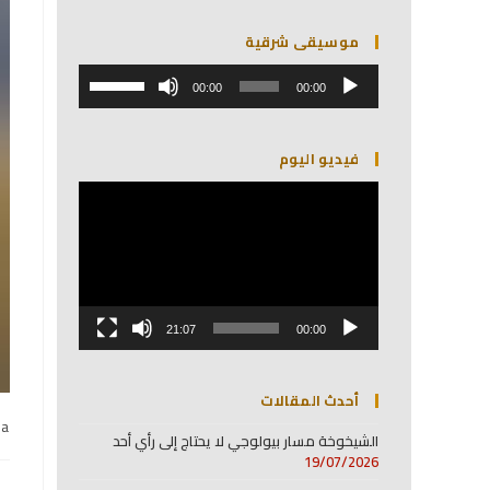
موسيقى شرقية
مشغل
استخدم
الصوت
00:00
00:00
مفاتيح
الأسهم
أعلى/
فيديو اليوم
أسفل
لزيادة
مشغل
أو
الفيديو
خفض
مستوى
الصوت.
21:07
00:00
أحدث المقالات
na
الشيخوخة مسار بيولوجي لا يحتاج إلى رأي أحد
19/07/2026