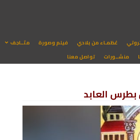
روتي
عُظمـاء من بلادي
فيلم وصورة
متَــاحِف
منشــورات
تواصل معنا
 بطرس العابد