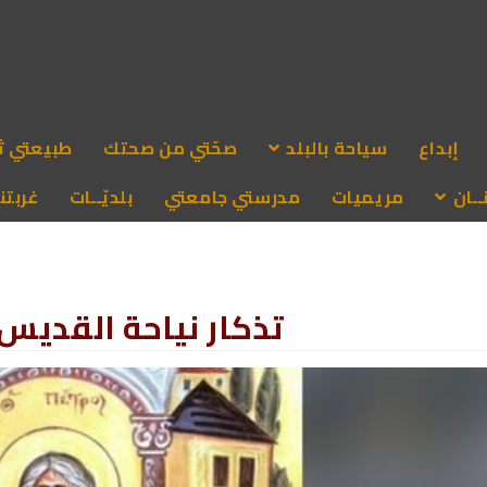
إبداع
سياحة بالبلد
صحّتي من صحتك
طبيعتي ث
ـان
مريميات
مدرستي جامعتي
بلديّــات
غربتنا
تذكار نياحة القديس