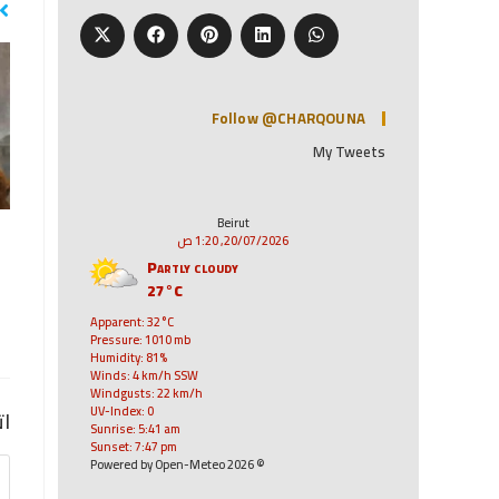
Follow @CHARQOUNA
My Tweets
Beirut
20/07/2026, 1:20 ص
Partly cloudy
27°C
Apparent: 32°C
Pressure: 1010 mb
Humidity: 81%
Winds: 4 km/h SSW
Windgusts: 22 km/h
UV-Index: 0
ات
Sunrise: 5:41 am
Sunset: 7:47 pm
© 2026 Powered by Open-Meteo