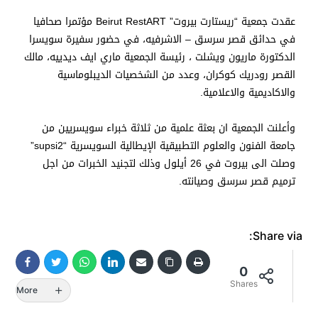
عقدت جمعية “ريستارت بيروت” Beirut RestART مؤتمرا صحافيا
في حدائق قصر سرسق – الاشرفيه، في حضور سفيرة سويسرا
الدكتورة ماريون ويشلت ، رئيسة الجمعية ماري ايف ديدييه، مالك
القصر رودريك كوكران، وعدد من الشخصيات الديبلوماسية
والاكاديمية والاعلامية.
وأعلنت الجمعية ان بعثة علمية من ثلاثة خبراء سويسريين من
جامعة الفنون والعلوم التطبيقية الإيطالية السويسرية “supsi2”
وصلت الى بيروت في 26 أيلول وذلك لتجنيد الخبرات من اجل
ترميم قصر سرسق وصيانته.
Share via:
0
Shares
More