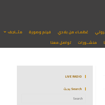
روتي
عُظمـاء من بلادي
فيلم وصورة
متَــاحِف
منشــورات
تواصل معنا
LIVE RADIO
Search بحـث