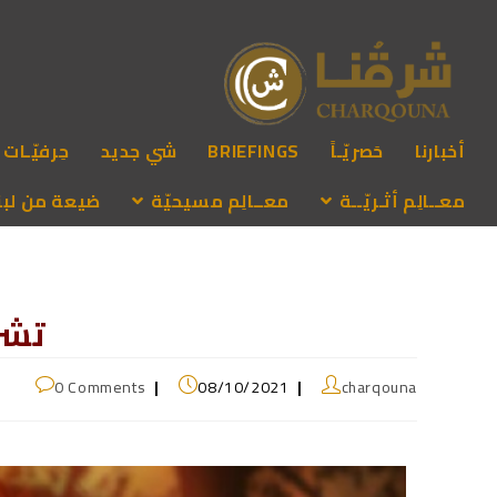
أخبارنا
حَصريّـاً
BRIEFINGS
شي جديد
حِرفيّـات
معــالِم أثـريّــة
معــالِم مسيحيّة
ضيعة من لبنـ
تشر
0 Comments
08/10/2021
charqouna