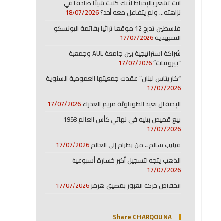
انت تشعر بالإحباط لأنك كتبت شيئا صادقا في
نزاهته… ولم يتفاعل معه أحد؟
18/07/2026
فلسطين تدرج 12 موقعا تراثيا بقائمة اليونسكو
التمهيدية
17/07/2026
شراكة استراتيجية بين جامعة AUL وجمعية
“بيروتيات”
17/07/2026
“كاريتاس لبنان” عقدت جمعيتها العمومية السنوية
17/07/2026
الإحتفال بعيد الطوباويَّة مريم العذراء
17/07/2026
بيع قميص بيليه في نهائي كأس العالم 1958
17/07/2026
فيليب سالم… من بطرام إلى العالم
17/07/2026
الذهب يتجه لتسجيل أكبر خسارة أسبوعية
17/07/2026
انخفاض حركة العبور بمضيق هرمز
17/07/2026
Share CHARQOUNA