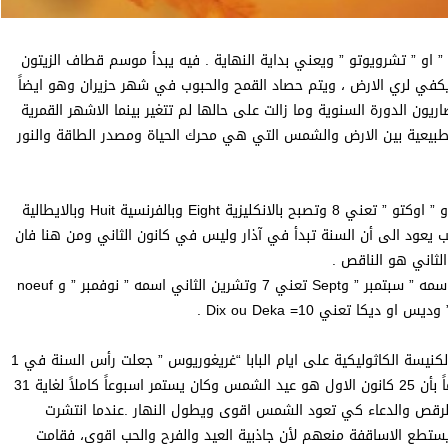
و ” تشرويوتو ” ويعني بداية النهاية . فيه يبدأ موسم قطاف الزيتون
 يكفي لري الارض ، ويتم حصاد القمح والحبوب في شهر حزيران وهو ايضاً
ن الدورة السنوية وما زالت على حالها لم تتغير بينما الاشهر القمرية
لطبيعية بين الارض والشمس التي هي محرك الحياة ومصدر الطاقة والنور
تشرين الاول اسمه في اللغات الاوروبية واليونانية ” اوكتوبر ” و ” اوكتو ” تعني 8 وتصبح بالانكليزية Eight وبالفرنسية Huit وبالايطالية
بب يعود الى أن السنة تبدأ في آذار وليس في كانون الثاني ومن هنا فان
الثاني هو الناقص .
وبما ان السنة الشمسية تبدأ في آذار فان ايلول هو السابع واسمه ” سبتمبر ” وSept تعني 7 وتشرين الثاني اسمه ” نوفمبر ” و noeuf
هكذا كان الاصل وهو مرتبط بدورة الارض حول الشمس لكن الكنيسة الكاثوليكية على ايام البابا “غريغوريوس ” جعلت رأس السنة في 1
كانون الثاني لكي يكون قريباً من عيد ميلاد السيد المسيح علماً بأن 25 كانون الاول هو عيد الشمس وكان يستمر اسبوعاً كاملاً لغاية 31
والرقص والدعاء كي تعود الشمس اقوى ويطول النهار .عندما انتشرت
تطع الاساقفة منعهم لأن جاذبية العيد والفرح والحب اقوى، فقامت