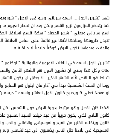
شهر تشرين الاول… اسمه سرياني وهو في الاصل ” شورويو ” ا
كما يتحضر المزارعون لزرع القمح ولكن بعد ان تمطر الغيوم ما
اسم سرياني ويعني ” شهر الحصاد ” هكذا قسم اسلافنا الحضاريو
تتبدل ظروفها ومناخها لأنها غير قائمة على اساس العلاقة ا
والدفء وبدونها تكون الارض كوكباً جليدياً لا حياة فيه .
Otto وكل هذا يعني ان تشرين الاول هو الشهر الثامن والس
شباط هو الناقص لأنه الشهر الاخير . لا يعقل ان يكون الشهر 
او Nove تعني 9 ويصبح كانون الاول العاشر واسمه ” ديسمبر” وديس او ديكا تعني 10= Dix ou Deka .
كانون ويتخلله الكثير من الفرح والموسيقى والاغاني والحب 
المسيحية في بلادنا ظل الناس يذهبون الى عيدالشمس ولم يس