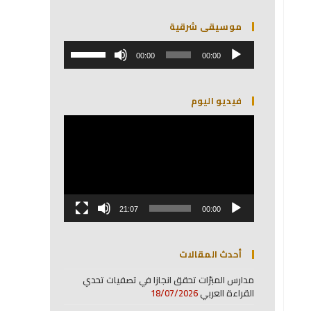
موسيقى شرقية
مشغل
استخدم
الصوت
00:00
00:00
مفاتيح
الأسهم
أعلى/
فيديو اليوم
أسفل
لزيادة
مشغل
أو
الفيديو
خفض
مستوى
الصوت.
21:07
00:00
أحدث المقالات
مدارس المبرّات تحقق انجازا في تصفيات تحدي
القراءة العربي
18/07/2026