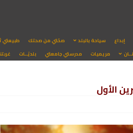
إبداع
سياحة بالبلد
صحّتي من صحتك
طبيعتي ث
ـان
مريميات
مدرستي جامعتي
بلديّــات
غربتنا
ين الأول