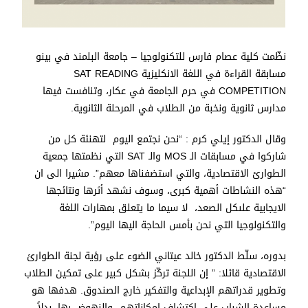
نظّمت كلية عصام فارس للتكنولوجيا – جامعة البلمند في بينو
مسابقة القراءة في اللغة الانكليزية SAT READING
COMPETITION في حرم الجامعة في عكار، وتنافست فيها
مدارس ثانوية ونخبة من الطلاب في المرحلة الثانوية.
وقال الدكتور إيلي كرم : “نحن نجتمع اليوم لتهنئة كل من
شاركوا في مسابقات الـ MOS والـ SAT التي نظمتها جمعية
الطوارئ الاقتصادية، والتي استضفناها معهم”. مشيرا الى ان
“هذه النشاطات أهمية كبرى، وسوف نشهد أثرها ونتائجها
الايجابية علىكل الصعد، لا سيما ما يتعلق بمهارات اللغة
والتكنولوجيا التي نحن بأمس الحاجة اليها اليوم”.
بدوره، سلّط الدكتور خالد عيتاني الضوء على رؤية لجنة الطوارئ
الاقتصادية قائلا: ” إن اللجنة تركّز بشكل كبير على تمكين الطلاب
وتطوير قدراتهم الإبداعية والتفكير خارج الصندوق. هدفها هو
مساعدة الشباب على اكتشاف إمكاناتهم والنهوض بها، بدلاً