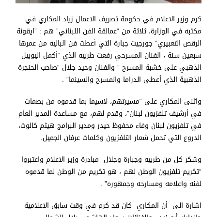
⁠كرم وزير الاعلام في حكومة تصريف الاعمال زياد المكاري في
مكتبه في الوزارة، ثلاثة من “عمالقة الفن اللبناني” هم : ⁠”ايقونة
الرقص التعبيري” جورجيت جبارة التي أعطت فن الباليه من عمرها
سبعين سنة ، الفنان المسرحي رفعت طربيه الذي “أكمل اليوبيل
الذهبي على خشبة المسرح ” والفنان وحيد جلال “صاحب الحنجرة
الذهبية الذي أعطى الدراما والمسرح والسينما” .
واثنى المكاري على “مسيرتهم، لاسيما بما قدموه من بصمات
في أرشيف تلفزيون لبنان”، وقدم لهم، مع مساعدة المدير العام
في تلفزيون لبنان وفاء محفوظ حيدر ومدير البرامج هيثم كالوت،
الدروع التي تحمل شعار التلفزيون وكلمات عرفان الجميل.
وشكر كل من طربيه وجبارة وجلال مبادرة وزير الاعلام واعتبروا
“تكريم تلفزيون الوطن لهم ، هو تكريم من الوطن لما قدموه
لفنه واعلامه ومسارحه وجمهوره” .
اشارة الى أن المكاري كان قد كرم في وقت سابق الاعلامية