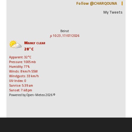
Follow @CHARQOUNA
My Tweets
Beirut
17/07/2026, 10:23 م
Mainly clear
28°C
Apparent: 32°C
Pressure: 1005 mb
Humidity: 77%
Winds: 8 km/h SSW
Windgusts: 33 km/h
UV-Index: 0
Sunrise: 5:39 am
Sunset: 7:48 pm
© 2026 Powered by Open-Meteo