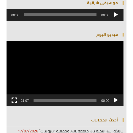
موسيقى شرقية
مشغل
الصوت
00:00
00:00
فيديو اليوم
مشغل
الفيديو
21:07
00:00
أحدث المقالات
شراكة استراتيجية بين جامعة AUL وجمعية “بيروتيات”
17/07/2026