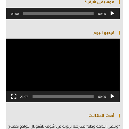
موسيقى شرقية
مشغل
الصوت
00:00
00:00
فيديو اليوم
مشغل
الفيديو
21:07
00:00
أحدث المقالات
“وتبقى الكلمة وطنا” مسرحية تربوية في”شوف ناشيونال كولدج بعقلين