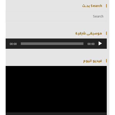
Search بحـث
موسيقى شرقية
مشغل
الصوت
00:00
00:00
فيديو اليوم
مشغل
الفيديو