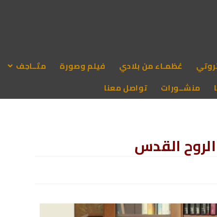
روتي
عُظمـاء من بلادي
فيلم وصورة
متَــاحِف
منشــورات
تواصل معنا
الروح القدس