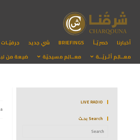
أخبارنا
حَصريّـاً
BRIEFINGS
شي جديد
حِرفيّـات
معــالِم أثـريّــة
معــالِم مسيحيّة
ضيعة من لبنـ
LIVE RADIO
na
Search بحـث