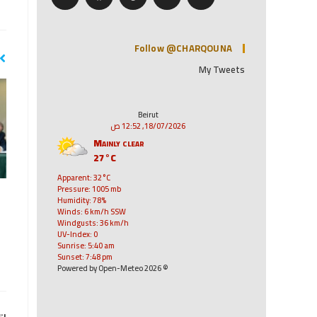
Follow @CHARQOUNA
My Tweets
Beirut
18/07/2026, 12:52 ص
Mainly clear
27°C
Apparent: 32°C
Pressure: 1005 mb
Humidity: 78%
Winds: 6 km/h SSW
Windgusts: 36 km/h
UV-Index: 0
Sunrise: 5:40 am
Sunset: 7:48 pm
© 2026 Powered by Open-Meteo