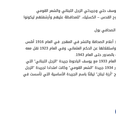
يوسف حتي وجريدتي الزجل اللبناني والشعر القومي
وح القدس – الكسليك، “للمحافظة عليهم وأرشفتهم ليكونوا
الصحافي بول
.
تجدر الإشارة إلى أن يوسف أيوب حتي (1885-1945) مواليد الدامور، هو أحد أعلام الصحافة والنشر في المهجر. في العام 1916 أسّس
جريدة سياسية في ريو دي جانيرو، باسم “أرزة لبنان” لخدمة القضية اللبنانية واستقلالها عن الحكم العثماني، وفي العام 1923 نقل معه
لصدور حتى العام 1943
.
كما أن خليل أيوب حتي شقيق يوسف (1888-1977)، أسّس في بيروت في العام 1933 مع يوسف الباحوط جريدة “الزجل اللبناني” التي
تعتبر المدماك الأول في الصحافة الزجلية. ومن ثم أصدر خليل منفردًا في أيار 1934 جريدة “الشعر القومي” وكانت امتدادا لجريدة “الزجل
حيث تم استبدال اسمها ليصبح “أرزة لبنان” تيمّنًا باسم الجريدة الأساسية التي تأسست في