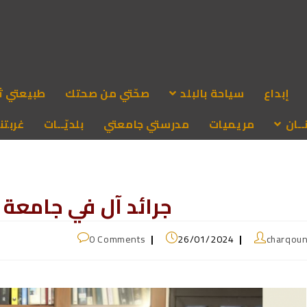
إبداع
سياحة بالبلد
صحّتي من صحتك
طبيعتي ث
ـان
مريميات
مدرستي جامعتي
بلديّــات
غربتنا
جرائد آل في جامعة 
0 Comments
26/01/2024
charqou