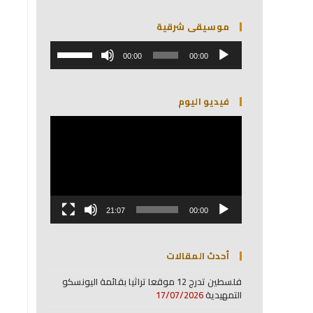
موسيقى شرقية
مشغل
استخدم
الصوت
00:00
00:00
مفاتيح
الأسهم
أعلى/
فيديو اليوم
أسفل
لزيادة
مشغل
أو
الفيديو
خفض
مستوى
الصوت.
21:07
00:00
أحدث المقالات
فلسطين تدرج 12 موقعا تراثيا بقائمة اليونسكو
التمهيدية
17/07/2026