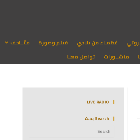
روتي
عُظمـاء من بلادي
فيلم وصورة
متَــاحِف
منشــورات
تواصل معنا
LIVE RADIO
Search بحـث