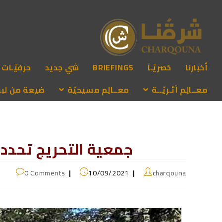
أخبارنا
حَصريّـاً
BRIEFINGS
شي جديد
حِرفيّـات
معــالِم أثـريّــة
معــالِم مسيحيّة
ضيعة من لبنـ
جمعية التحريج تحد
0 Comments
10/09/2021
charqouna