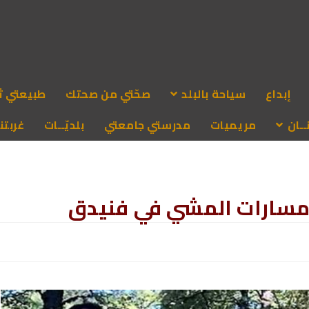
إبداع
سياحة بالبلد
صحّتي من صحتك
طبيعتي ث
ـان
مريميات
مدرستي جامعتي
بلديّــات
غربتنا
دمسارات المشي في فنيدق