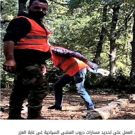
بالتعاون مع بلدية فنيدق، العمل على تحديد مسارات دروب المشي السياحية غي غابة العزر