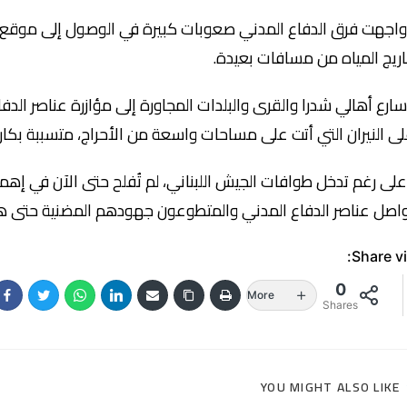
اجهت فرق الدفاع المدني صعوبات كبيرة في الوصول إلى موقع الح
اريج المياه من مسافات بعيدة.
ارع أهالي شدرا والقرى والبلدات المجاورة إلى مؤازرة عناصر الد
ى النيران التي أتت على مساحات واسعة من الأحراج، متسببة بكارثة
لى رغم تدخل طوافات الجيش اللبناني، لم تُفلح حتى الآن في إهماد
اصل عناصر الدفاع المدني والمتطوعون جهودهم المضنية حتى هذ
Share vi
0
More
Shares
YOU MIGHT ALSO LIKE