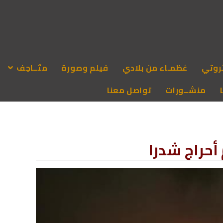
روتي
عُظمـاء من بلادي
فيلم وصورة
متَــاحِف
منشــورات
تواصل معنا
حراج شدرا