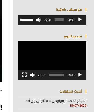
موسيقى شرقية
مشغل
استخدم
الصوت
00:00
00:00
مفاتيح
الأسهم
أعلى/
فيديو اليوم
أسفل
لزيادة
مشغل
أو
الفيديو
خفض
مستوى
الصوت.
21:07
00:00
na
أحدث المقالات
الشيخوخة مسار بيولوجي لا يحتاج إلى رأي أحد
19/07/2026
إن