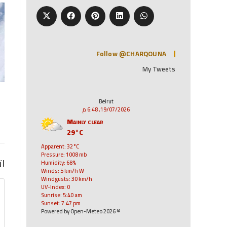
Follow @CHARQOUNA
My Tweets
Beirut
19/07/2026, 6:48 م
Mainly clear
29°C
Apparent: 32°C
Pressure: 1008 mb
ات
Humidity: 68%
Winds: 5 km/h W
Windgusts: 30 km/h
UV-Index: 0
Sunrise: 5:40 am
Sunset: 7:47 pm
© 2026 Powered by Open-Meteo