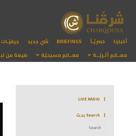
أخبارنا
حَصريّـاً
BRIEFINGS
شي جديد
حِرفيّـات
معــالِم أثـريّــة
معــالِم مسيحيّة
ضيعة من لبنـ
LIVE RADIO
Search بحـث