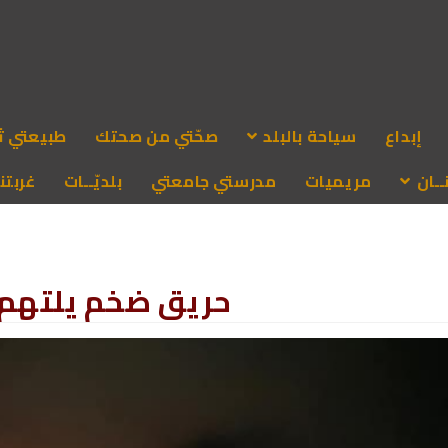
إبداع
سياحة بالبلد
صحّتي من صحتك
طبيعتي ث
ـان
مريميات
مدرستي جامعتي
بلديّــات
غربتنا
حريق ضخم يلتهم أ