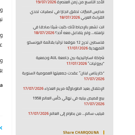
الأحد التاسع من زمن العنصرة
19/07/2026
وو
مدارس المبرّات تحقق انجازا في تصفيات تحدي
القراءة العربي
18/07/2026
نب
انت تشعر بالإحباط لأنك كتبت شيئا صادقا في
نزاهته… ولم يتفاعل معه أحد؟
18/07/2026
وس
فلسطين تدرج 12 موقعا تراثيا بقائمة اليونسكو
عل
التمهيدية
17/07/2026
شراكة استراتيجية بين جامعة AUL وجمعية
وع
“بيروتيات”
17/07/2026
يو
“كاريتاس لبنان” عقدت جمعيتها العمومية السنوية
17/07/2026
a:
الإحتفال بعيد الطوباويَّة مريم العذراء
17/07/2026
بيع قميص بيليه في نهائي كأس العالم 1958
17/07/2026
فيليب سالم… من بطرام إلى العالم
17/07/2026
Share CHARQOUNA