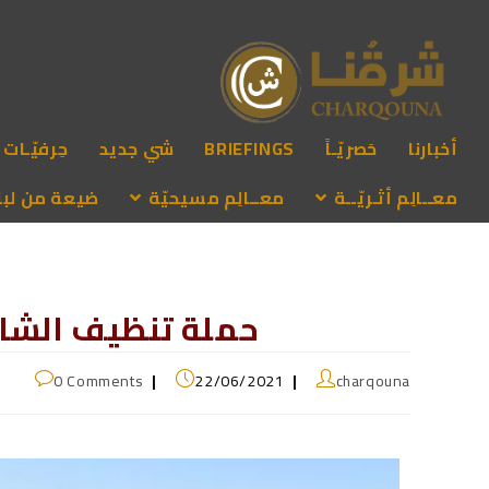
أخبارنا
حَصريّـاً
BRIEFINGS
شي جديد
حِرفيّـات
معــالِم أثـريّــة
معــالِم مسيحيّة
ضيعة من لبنـ
حملة تنظيف الشا
0 Comments
22/06/2021
charqouna