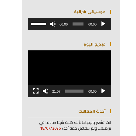
موسيقى شرقية
مشغل
استخدم
الصوت
00:00
00:00
مفاتيح
الأسهم
أعلى/
فيديو اليوم
أسفل
لزيادة
مشغل
أو
الفيديو
خفض
مستوى
الصوت.
21:07
00:00
أحدث المقالات
انت تشعر بالإحباط لأنك كتبت شيئا صادقا في
نزاهته… ولم يتفاعل معه أحد؟
18/07/2026