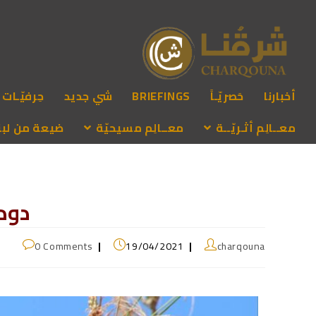
أخبارنا
حَصريّـاً
BRIEFINGS
شي جديد
حِرفيّـات
معــالِم أثـريّــة
معــالِم مسيحيّة
ضيعة من لبنـ
دودة
0 Comments
19/04/2021
charqouna