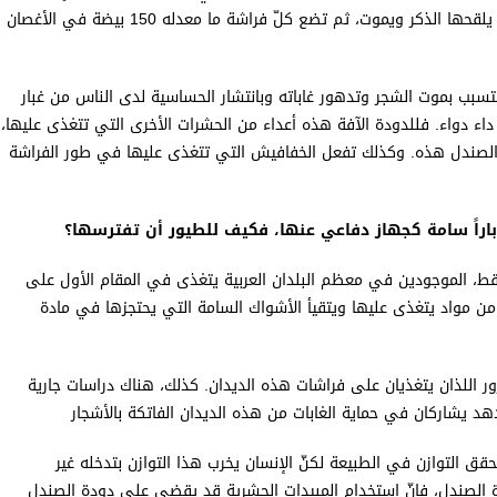
الأرض حيث تصنع شرنقتها وتتحول إلى فراشة تخرج من الأرض يلقحها الذكر ويموت، ثم تضع كلّ فراشة ما معدله 150 بيضة في الأغصان
تسبب بموت الشجر وتدهور غاباته وبانتشار الحساسية لدى الناس من غبار
 داء دواء. فللدودة الآفة هذه أعداء من الحشرات الأخرى التي تتغذى عليها،
لصندل هذه. وكذلك تفعل الخفافيش التي تتغذى عليها في طور الفراشة
وباراً سامة كجهاز دفاعي عنها، فكيف للطيور أن تفترسها؟
لأرقط، الموجودين في معظم البلدان العربية يتغذى في المقام الأول على
من مواد يتغذى عليها ويتقيأ الأشواك السامة التي يحتجزها في مادة
رور اللذان يتغذيان على فراشات هذه الديدان. كذلك، هناك دراسات جارية
هد يشاركان في حماية الغابات من هذه الديدان الفاتكة بالأشجار
ق التوازن في الطبيعة لكنّ الإنسان يخرب هذا التوازن بتدخله غير
 الصندل، فإنّ استخدام المبيدات الحشرية قد يقضي على دودة الصندل