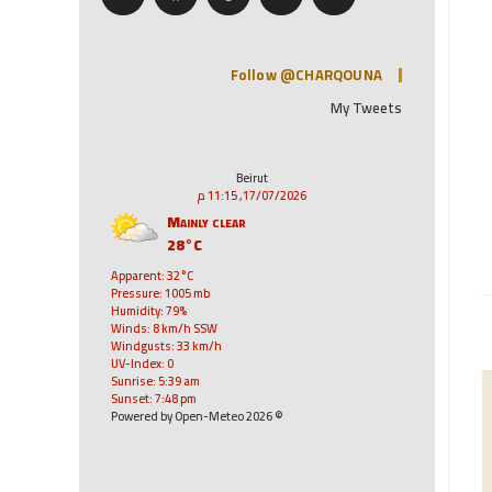
Follow @CHARQOUNA
My Tweets
Beirut
17/07/2026, 11:15 م
Mainly clear
28°C
Apparent: 32°C
Pressure: 1005 mb
Humidity: 79%
Winds: 8 km/h SSW
Windgusts: 33 km/h
UV-Index: 0
Sunrise: 5:39 am
Sunset: 7:48 pm
© 2026 Powered by Open-Meteo