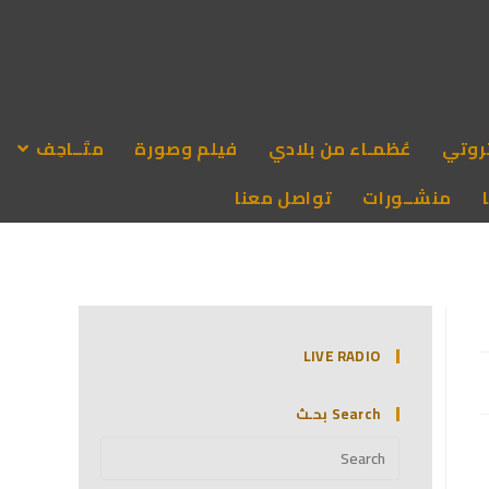
روتي
عُظمـاء من بلادي
فيلم وصورة
متَــاحِف
منشــورات
تواصل معنا
LIVE RADIO
Search بحـث