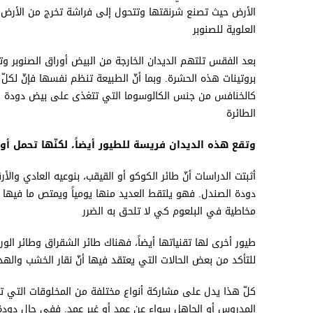
العلوية للصنوبر
بعد الفقس تلتهم الديدان الخارجة من البيض أوراق الصنوبر وت
بروتينات هذه الحشرة. وبما أنّ الطبيعة تنظم نفسها فإنّ لكلّ
كالخنافس من جنس الكالوسوما التي تتغذى على بيض دودة ا
الطائرة
وتقع هذه الديدان فريسة للطيور أيضاً، لكنّها تحمل أ
أثبتت الدراسات أنّ طائر الكوكو أو القيقب، بنوعيه العادي وا
دودة الصندل. فهو يلتقط العديد منها يومياً ويمتص ما فيها 
مخاطية في البلعوم كي لا تلحق به الضرر
طيور أخرى لها تقنياتها أيضاً، فهناك طائر الشقراق وطائر الو
للتأكد من بعض الحالات التي يعتقد فيها أنّ نقار الخشب والهد
كلّ هذا يدل على مشاركة أنواع مختلفة من المخلوقات التي تحق
المدروس أو الجاهل سواء عن عمد أو غير عمد. ففي حال دودة