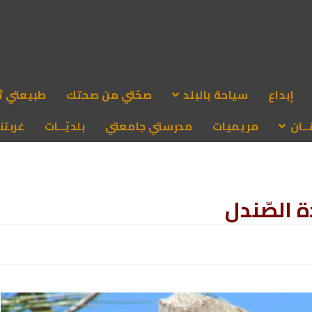
إبداع
سياحة بالبلد
صحّتي من صحتك
طبيعتي ث
ـان
مريميات
مدرستي جامعتي
بلديّــات
غربتنا
 الصّندل