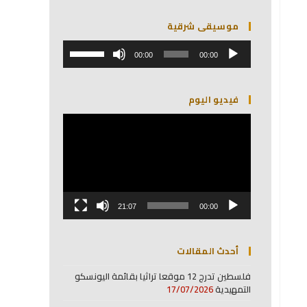
موسيقى شرقية
مشغل
استخدم
الصوت
00:00
00:00
مفاتيح
الأسهم
أعلى/
فيديو اليوم
أسفل
لزيادة
مشغل
أو
الفيديو
خفض
مستوى
الصوت.
21:07
00:00
أحدث المقالات
فلسطين تدرج 12 موقعا تراثيا بقائمة اليونسكو
التمهيدية
17/07/2026