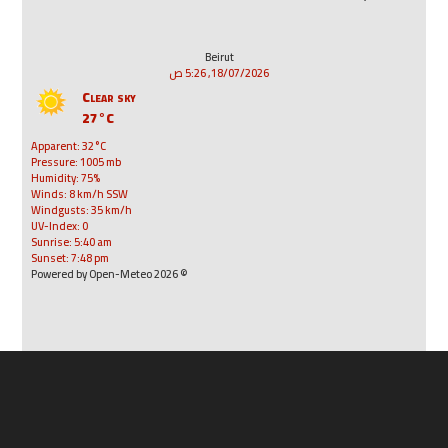
Beirut
18/07/2026, 5:26 ص
Clear sky
27°C
Apparent: 32°C
Pressure: 1005 mb
Humidity: 75%
Winds: 8 km/h SSW
Windgusts: 35 km/h
UV-Index: 0
Sunrise: 5:40 am
Sunset: 7:48 pm
© 2026 Powered by Open-Meteo