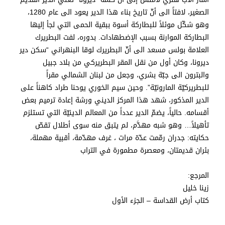
الصغير، لافتاً الى أنّ تاريخ بناء هذا الدير يعود الى عام 1280،
وهو شكّل موئلاً للبطاركة أسوة ببقية الحمى التي لجأ إليها
البطاركة الموارنة بسبب الإضطهادات. بدوره، لفت البطريرك
العلامة بولس مسعد الى أنّ البطريرك لوقا البنهراني “سكن دير
ديرونا، وكان أول من نقل المقر البطريركي من بلاد جبيل
والبترون الى جبّة بشري، وجعل من لبنان الشمالي مقراً
للبطريركيّة المارونيّة”. وحين سيم الخوري يوحنا طراد كاهناً على
الدير المذكور، شهد هذا المركز الديني ورشة إعادة ترميم بعض
أقسامه. حالياً، يضمّ الدير عدداً من المعالم الدينيّة التي تستلزم
تأهيلاً… وهو شبه مهدَّم، لم يتبق منه سوى أطلال تقصّ
حكايته: جدران رمّمت عدّة مرات ، غرف مهدّمة، أقبية مهملة،
بئران قديمتان، ومعصرة مطمورة في التراب
المرجع:
زينا خليل
كتاب أرض القداسة – الجزء الأول