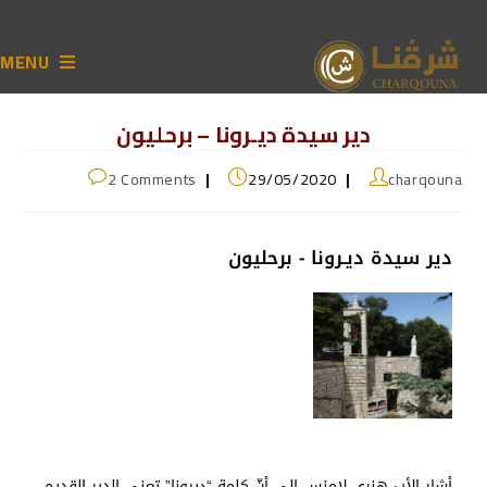
MENU
دير سيدة ديـرونا – برحليون
2 Comments
29/05/2020
charqouna
دير سيدة ديـرونا - برحليون
أشار الأب هنري لامنس إلى أنّ كلمة “ديرونا” تعني الدير القديم