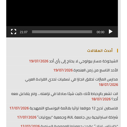
21:07
00:00
أحدث المقالات
الشيخوخة مسار بيولوجي لا يحتاج إلى رأي أحد
19/07/2026
الأحد التاسع من زمن العنصرة
19/07/2026
مدارس المبرّات تحقق انجازا في تصفيات تحدي القراءة العربي
18/07/2026
انت تشعر بالإحباط لأنك كتبت شيئا صادقا في نزاهته… ولم يتفاعل معه
أحد؟
18/07/2026
فلسطين تدرج 12 موقعا تراثيا بقائمة اليونسكو التمهيدية
17/07/2026
شراكة استراتيجية بين جامعة AUL وجمعية “بيروتيات”
17/07/2026
“كاريتاس لبنان” عقدت جمعيتها العمومية السنوية
17/07/2026