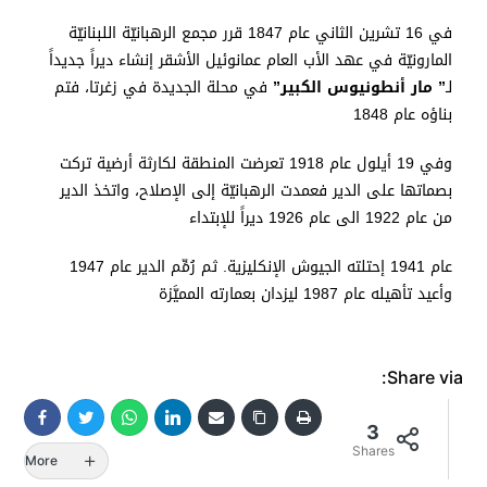
في 16 تشرين الثاني عام 1847 قرر مجمع الرهبانيّة اللبنانيّة
المارونيّة في عهد الأب العام عمانوئيل الأشقر إنشاء ديراً جديداً
لـ
” مار أنطونيوس الكبير”
في محلة الجديدة في زغرتا، فتم
بناؤه عام 1848
وفي 19 أيلول عام 1918 تعرضت المنطقة لكارثة أرضية تركت
بصماتها على الدير فعمدت الرهبانيّة إلى الإصلاح، واتخذ الدير
من عام 1922 الى عام 1926 ديراً للإبتداء
عام 1941 إحتلته الجيوش الإنكليزية. ثم رُمِّم الدير عام 1947
وأعيد تأهيله عام 1987 ليزدان بعمارته المميَّزة
Share via:
3
Shares
More