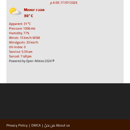
17/07/2026, 6:09 م
Mainly clear
30°C
Apparent: 31°C
Pressure: 1006 mb
Humidity: 77%
Winds: 13 km/h WSW
Windgusts: 33 km/h
UV-Index: 0
Sunrise: 5:39 am
Sunset: 7:48 pm
© 2026 Powered by Open-Meteo
About us من نحنُ
DMCA
Privacy Policy