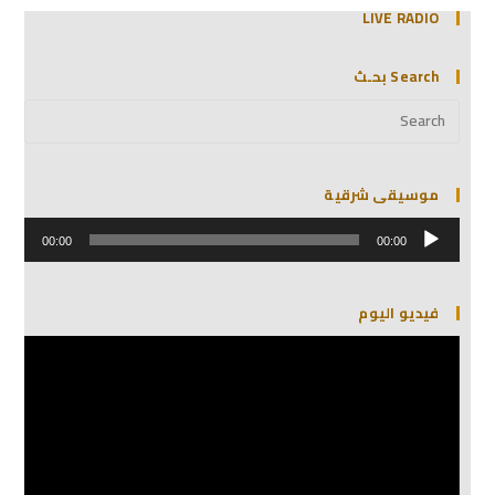
LIVE RADIO
Search بحـث
موسيقى شرقية
مشغل
الصوت
00:00
00:00
فيديو اليوم
مشغل
الفيديو