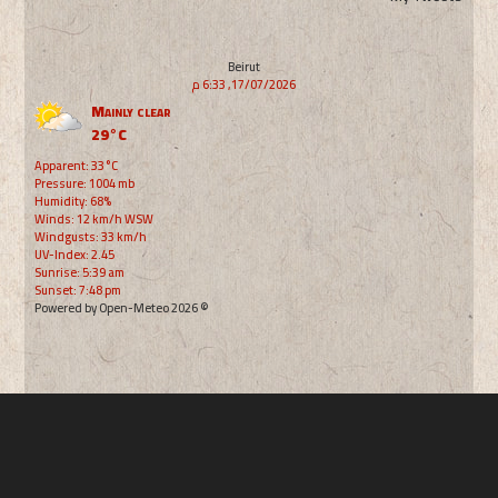
Beirut
17/07/2026, 6:33 م
Mainly clear
29°C
Apparent: 33°C
Pressure: 1004 mb
Humidity: 68%
Winds: 12 km/h WSW
Windgusts: 33 km/h
UV-Index: 2.45
Sunrise: 5:39 am
Sunset: 7:48 pm
© 2026 Powered by Open-Meteo