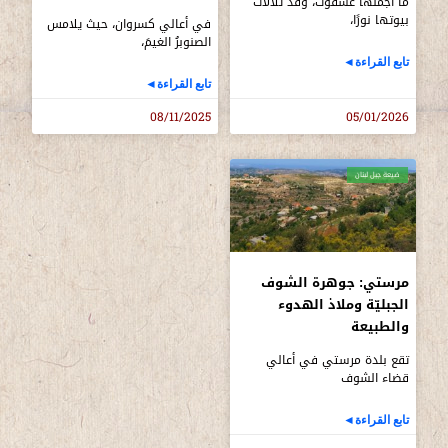
ما أجملها عشقوت، وقد تلألأت
بيوتها نورًا،
في أعالي كسروان، حيث يلامس
الصنوبرُ الغيمَ،
تابع القراءة◄
تابع القراءة◄
08/11/2025
05/01/2026
ضيعة جبل لبنان
مرستي: جوهرة الشوف
الجبليّة وملاذ الهدوء
والطبيعة
تقع بلدة مرستي في أعالي
قضاء الشوف
تابع القراءة◄