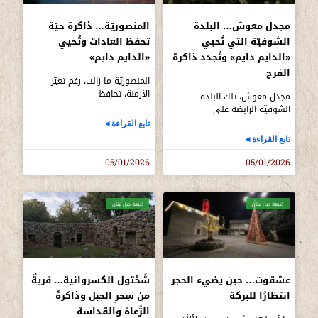
مجدل معوش… البلدة
المنصوريّة… ذاكرة حيّة
الشوفيّة التي تُحيي
تحفظ العادات وتُحيي
«الدايم دايم» وتُجدد ذاكرة
«الدايم دايم»
الفرح
المنصوريّة ما زالت، رغم تغيّر
الأزمنة، تحافظ
مجدل معوش، تلك البلدة
الشوفيّة الرابضة على
تابع القراءة◄
تابع القراءة◄
05/01/2026
05/01/2026
ضيعة جبل لبنان
ضيعة جبل لبنان
عشقوت… حين يضيء الحجر
شَحْتول الكسروانية… قريةٌ
انتظارًا للبركة
من سِحرِ الجبل وذاكرةُ
الرُّعاة والقداسة