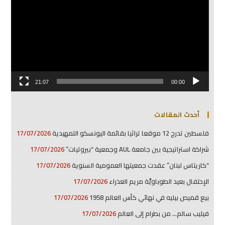
21:07
00:00
أحدث المقالات
فلسطين تدرج 12 موقعا تراثيا بقائمة اليونسكو التمهيدية
17/07/2026
شراكة استراتيجية بين جامعة AUL وجمعية “بيروتيات”
17/07/2026
“كاريتاس لبنان” عقدت جمعيتها العمومية السنوية
17/07/2026
الإحتفال بعيد الطوباويَّة مريم العذراء
17/07/2026
بيع قميص بيليه في نهائي كأس العالم 1958
17/07/2026
فيليب سالم… من بطرام إلى العالم
17/07/2026