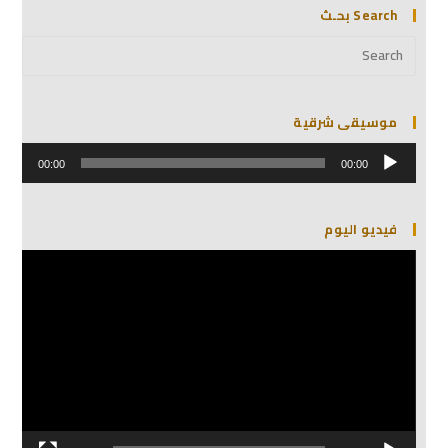
Search بحـث
موسيقى شرقية
مشغل
الصوت
00:00
00:00
فيديو اليوم
مشغل
الفيديو