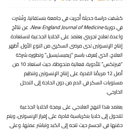
كشفت دراسة حديثة أُجريت في جامعة بنسلفانيا، ونُشرت
في دورية
New England Journal of Medicine
، عن نتائج
واعدة لعلاج تجريبي يعتمد على الخلايا الجذعية لاستعادة
إنتاج الإنسولين لدى مرضى السكري من النوع الأول. أظهر
العلاج، الذي يُعرف باسم “زيميسليسيل” وتطوره شركة
“فيرتكس” للأدوية، فعالية ملحوظة، حيث استعاد 10 من
أصل 12 مريضًا القدرة على إنتاج الإنسولين وتنظيم
مستويات السكر في الدم من دون الحاجة إلى التدخل
الخارجي.
يعتمد هذا النهج العلاجي على برمجة الخلايا الجذعية
لتتحول إلى خلايا بنكرياسية قادرة على إفراز الإنسولين، ويتم
حقنها في الجسم حيث تتجه إلى الكبد وتباشر عملها. وعلى