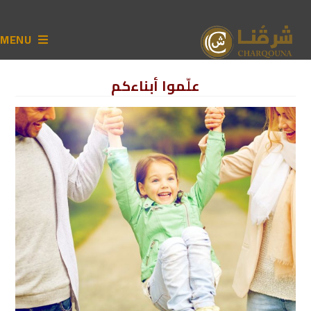
MENU
علّموا أبناءكم