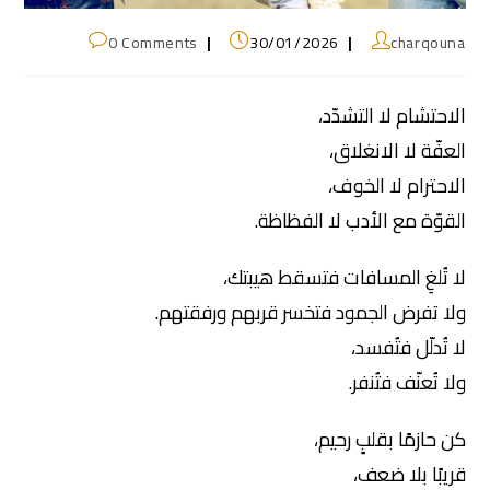
0 Comments
30/01/2026
charqouna
الاحتشام لا التشدّد،
العفّة لا الانغلاق،
الاحترام لا الخوف،
القوّة مع الأدب لا الفظاظة.
لا تُلغِ المسافات فتسقط هيبتك،
ولا تفرض الجمود فتخسر قربهم ورفقتهم.
لا تُدلّل فتُفسد،
ولا تُعنّف فتُنفر.
كن حازمًا بقلبٍ رحيم،
قريبًا بلا ضعف،