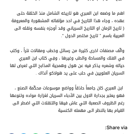
اهم ما وضعه ابن العبري هو تاريخه الشامل منذ الخلقة حتى
عهده ، وجاء هذا التاريخ في احد مؤلفاته المشهورة والمعروفة
( تاريخ الزمان او التاريخ السرياني وقد أوجزه بنفسه ونقله الى
العربية باسم ” تاريخ مختصر الدول “.
والّف مصنفات اخرى كثيرة من رسائل وخطب ومقالات نثراً ، وكتب
في الفلك والمساحة والطب وغيرها ، وفِي كتاب ابن العبري
حياته وشعره يذكر فيه عن هول وهمجية المذابح التي تعرض لها
السريان العلويين في حلب على يد هولاكو آنذاك .
ابن العبري كان جامعاً حاذقاً وواضع موسوعات محكّمة الصنع ،
فهو يعتبر بجدارة الاول بين الأدباء السريان لغزارة مواده وتنوعها
رغم الظروف الصعبة التي عاش فيها والتنقلات التي اضطر الى
القيام بها بالنظر الى مهمته الكنسية
Share via: