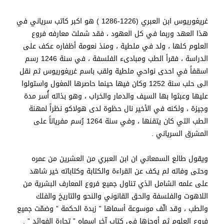
غريغوريوس ابن العبري (1226-1286 ) هو اكبر كاتب سرياني في
هذا العهد وربما في كل العهود ، فقد شملت معارفه فروع
العلوم كلها ، ولد في ملطية ، ومنذ نعومة أظفاره عكف على
الدراسة ، فقرأ الطب ومبادىء الفلسفة ، في سنة 1246 رسم
اسقفاً في احدى نواحي ملطية ولقب باسم غريغوريوس ثم نقل
الى حلب سنة 1252 وكان فيها حينما حاصرها المغول واستولوا
عليها وعبثوا بها السيف والدمار والخراب ، وهو بذاته أُسر مدة
وجيزة ، ولكنه في الأخير نال حظوة لدى هولاكو نظراً لمهنة
الطب التي كان يتقنها ، وفي سنة 1264 رُسم مفرياناً على
المشرق السرياني .
ويقول طالع السمعاني ان ابن العبري من العشرين من عمره
وحتى وفاته لم يكف عن القراءة والكتابة وكتاباته خير شاهد
على علمه الشامل الذي تناول جميع فروع المعارف البشرية من
اللاهوت والفلسفة والحق القانوني والنحو والتاريخ والفلك
والطب ، وقد الّف موسوعة أسماها ” زبدة الحكمة ” وضمّت جميع
فروع العلوم ثم أوجزها في كتاب آخر اسماه ” تجارة الفوائد ” .