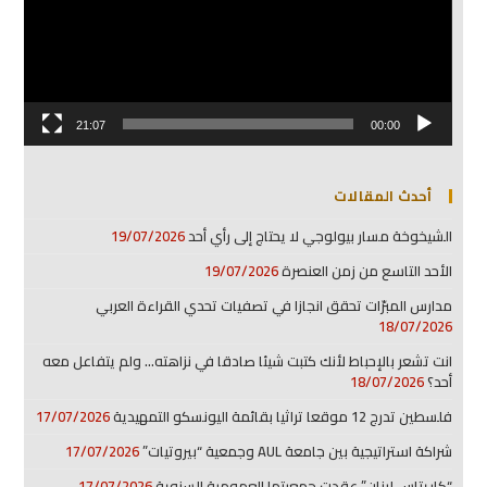
21:07
00:00
أحدث المقالات
الشيخوخة مسار بيولوجي لا يحتاج إلى رأي أحد
19/07/2026
الأحد التاسع من زمن العنصرة
19/07/2026
مدارس المبرّات تحقق انجازا في تصفيات تحدي القراءة العربي
18/07/2026
انت تشعر بالإحباط لأنك كتبت شيئا صادقا في نزاهته… ولم يتفاعل معه
أحد؟
18/07/2026
فلسطين تدرج 12 موقعا تراثيا بقائمة اليونسكو التمهيدية
17/07/2026
شراكة استراتيجية بين جامعة AUL وجمعية “بيروتيات”
17/07/2026
“كاريتاس لبنان” عقدت جمعيتها العمومية السنوية
17/07/2026