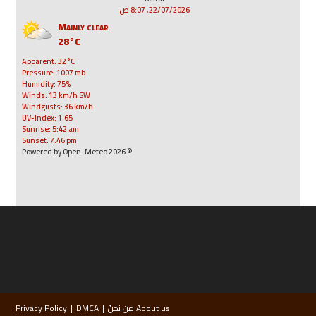
22/07/2026, 8:07 ص
Mainly clear
28°C
Apparent: 32°C
Pressure: 1007 mb
Humidity: 75%
Winds: 13 km/h SW
Windgusts: 36 km/h
UV-Index: 1.65
Sunrise: 5:42 am
Sunset: 7:46 pm
© 2026 Powered by Open-Meteo
About us من نحنُ
DMCA
Privacy Policy