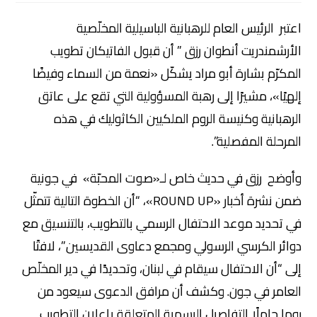
اعتبر الرئيس العام للرهبانية الباسيلية المخلّصية
الأرشمندريت أنطوان رزق ” أن قبول الفاتيكان تطويب
المكرّم بشارة أبو مراد يشكّل «نعمة من السماء وفيضًا
إلهيًا»، مشيرًا إلى رهبة المسؤولية التي تقع على عاتق
الرهبانية وكنيسة الروم الملكيين الكاثوليك في هذه
المرحلة المفصلية”.
وأوضح رزق في حديث خاص لـ«صوت المحبّة» في جونية
ضمن نشرة أخبار «ROUND UP»، “أن الخطوة التالية تتمثّل
في تحديد موعد الاحتفال الرسمي بالتطويب، بالتنسيق مع
دوائر الكرسي الرسولي ومجمع دعاوى القديسين”، لافتًا
إلى “أن الاحتفال سيقام في لبنان، وتحديدًا في دير المخلّص
العامر في جون. وكشف أن مرافق الدعوى سيعود من
روما حاملًا التفاصيل الرسمية المتعلقة بإعلان التطويب