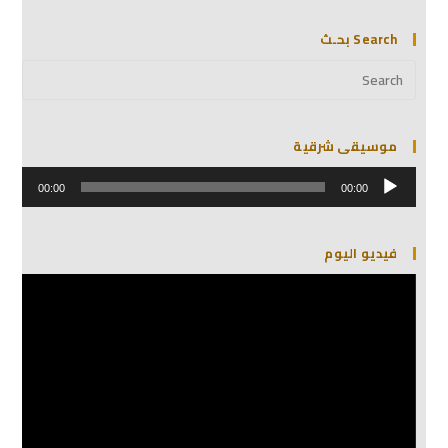
Search بحـث
موسيقى شرقية
مشغل
الصوت
00:00
00:00
فيديو اليوم
مشغل
الفيديو