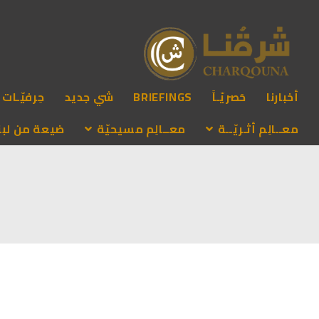
أخبارنا
حَصريّـاً
BRIEFINGS
شي جديد
حِرفيّـات
معــالِم أثـريّــة
معــالِم مسيحيّة
ضيعة من لبنـ