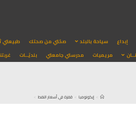
إبداع
سياحة بالبلد
صحّتي من صحتك
طبيعتي ث
ـان
مريميات
مدرستي جامعتي
بلديّــات
غربتنا
>
إيكونوميا
>
قفزة في أسعار النفط
>