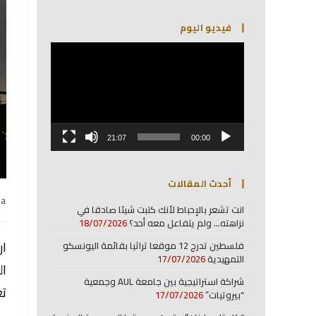
أعلى/
فيديو اليوم
أسفل
لزيادة
مشغل
أو
الفيديو
خفض
مستوى
الصوت.
21:07
00:00
أحدث المقالات
na
انت تشعر بالإحباط لأنك كتبت شيئا صادقا في
نزاهته… ولم يتفاعل معه أحد؟
18/07/2026
فلسطين تدرج 12 موقعا تراثيا بقائمة اليونسكو
التمهيدية
17/07/2026
ال
شراكة استراتيجية بين جامعة AUL وجمعية
تع
“بيروتيات”
17/07/2026