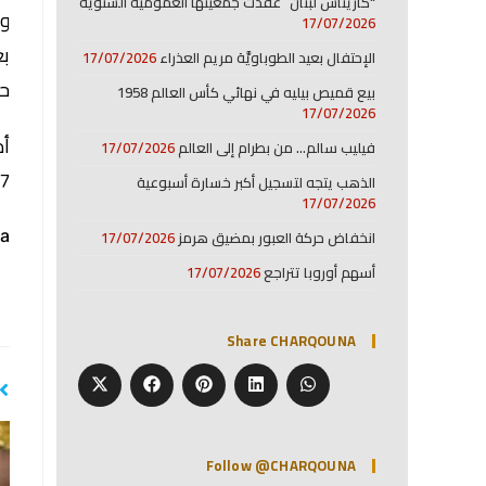
“كاريتاس لبنان” عقدت جمعيتها العمومية السنوية
17/07/2026
الإحتفال بعيد الطوباويَّة مريم العذراء
17/07/2026
حين ب
بيع قميص بيليه في نهائي كأس العالم 1958
17/07/2026
فيليب سالم… من بطرام إلى العالم
17/07/2026
7% في الجلسة السابقة، مسجلًا مكاسب في 8 جلسات من أصل 9، في مؤشر واضح على قوة الزخم الصعودي
الذهب يتجه لتسجيل أكبر خسارة أسبوعية
17/07/2026
a:
انخفاض حركة العبور بمضيق هرمز
17/07/2026
أسهم أوروبا تتراجع
17/07/2026
Share CHARQOUNA
Follow @CHARQOUNA