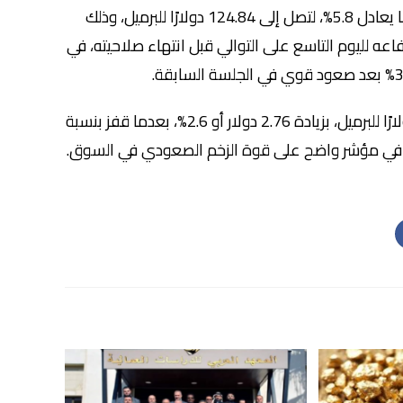
وسجلت عقود خام برنت تسليم حزيران ارتفاعًا قدره 6.81 دولار، أي ما يعادل 5.8%، لتصل إلى 124.84 دولارًا للبرميل، وذلك
العقد ارتفاعه لليوم التاسع على التوالي قبل انتهاء صلاحيته، في
أما خام غرب تكساس الوسيط الأميركي، فقد ارتفع إلى 109.64 دولارًا للبرميل، بزيادة 2.76 دولار أو 2.6%، بعدما قفز بنسبة