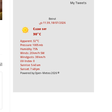
My Tweets
Beirut
18/07/2026, 11:39 ص
Clear sky
30°C
Apparent: 32°C
Pressure: 1005 mb
Humidity: 75%
Winds: 20 km/h SW
Windgusts: 38 km/h
UV-Index: 0
ات
Sunrise: 5:40 am
Sunset: 7:48 pm
© 2026 Powered by Open-Meteo