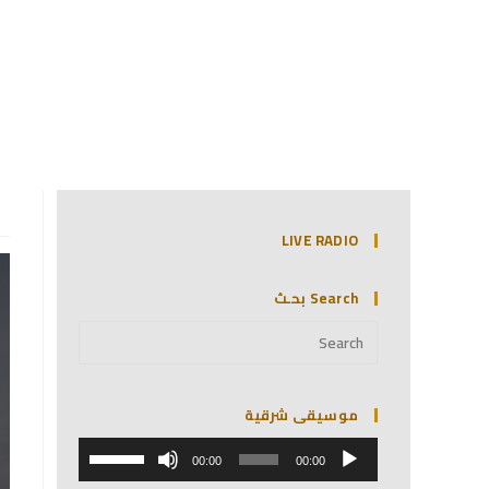
LIVE RADIO
Search بحـث
موسيقى شرقية
مشغل
استخدم
الصوت
00:00
00:00
مفاتيح
الأسهم