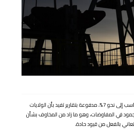
ارتفعت أسعار خام برنت بشكل قوي يوم الخميس، حيث وصلت المكاسب إلى نحو 7%، مدفوعة بتقارير تفيد بأن الولايات
مود في المفاوضات، وهو ما زاد من المخاوف بشأن
عاني بالفعل من قيود حادة.