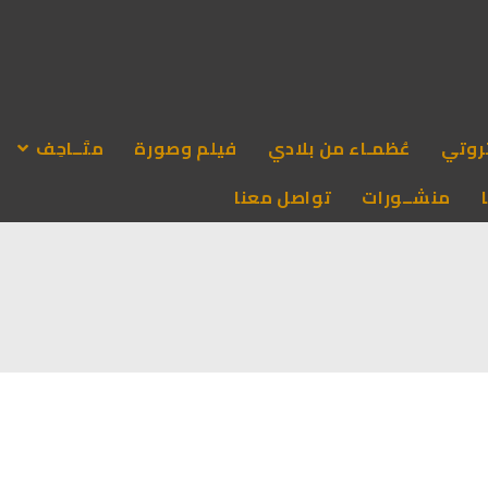
روتي
عُظمـاء من بلادي
فيلم وصورة
متَــاحِف
منشــورات
تواصل معنا