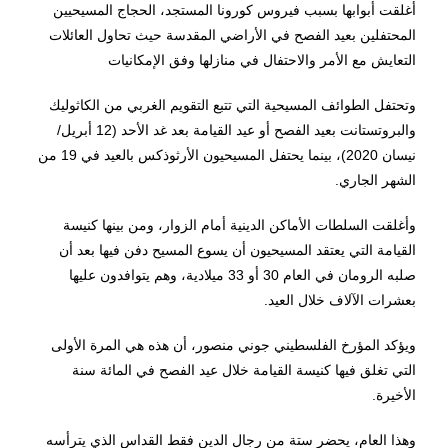
أغلقت أبوابها بسبب فيروس كورونا المستجد، الحجاج المسيحيين
المحتفلين بعيد الفصح في الأراضي المقدسة حيث تحاول العائلات
التعايش مع الأمر والاحتفال في منازلها وفق الإمكانيات
وتحتفل الطوائف المسيحية التي تتبع التقويم الغربي من الكاثوليك
والبروتستانت بعيد الفصح أو عيد القيامة بعد غد الأحد (12 أبريل/
نيسان 2020)، بينما يحتفل المسيحيون الأرثوذكس بالعيد في 19 من
الشهر الجاري.
وأغلقت السلطات الأماكن الدينية أمام الزوار، ومن بينها كنيسة
القيامة التي يعتقد المسيحيون أن يسوع المسيح دفن فيها بعد أن
صلبه الرومان في العام 30 أو 33 ميلادية، وهم يتوافدون عليها
بعشرات الآلاف خلال العيد.
ويؤكد المؤرخ الفلسطيني جوني منصور، أن هذه هي المرة الأولى
التي تغلق فيها كنيسة القيامة خلال عيد الفصح في المائة سنة
الأخيرة.
وهذا العام، يحضر ستة من رجال الدين فقط القداس الذي يترأسه