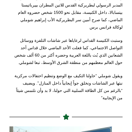
المدبر الرسولي لبطريركية القدس للاتين المطران بييرباتيستا
بيتسابالا، داخل الكنيسة، مقابل نحو 1500 شخص حضروه العام
الماضي، كما صرح أمين سر البطريركية الأب إبراهيم شوملي
لوكالة فرانس برس
وستبث الكنيسة القداس لرعاياها عبر شاشات التلفزة ووسائل
التواصل الاجتماعي، كما فعلت الأحد الماضي خلال قداس أحد
الشعانين الذي بُث باللغة العربية وحضره أكثر من 60 ألف شخص
حول العالم معظمهم من منطقة الشرق الأوسط، تبعا لشوملي.
ويقول شوملي “حاولنا التكيف مع الوضع وتنظيم احتفالات مركزية
نبثها عبر الشاشات ونخلق جواً إيجابياً داخل المنازل”. ويضيف
“بالرغم من كل الطاقة السلبية التي حولنا، لا بد وأن نلتمس شيئاً
من الإيجابية”