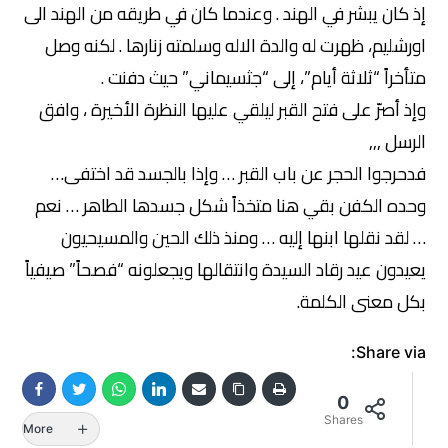
إذ كان يبشر في الهند . وعندما كان في طريقه من الهند الى
اورشليم، ظهرت له والدة الاله وسلمته زنارها . لكنه وصل
متأخراً “ثلاثة أيام”، إلى “جثسيماني” حيث دفنت .
وإذ أصرّ على فتح القبر ليلقي عليها النظرة الأخيرة ، وافق
الرسل ,,,
فدحرجوا الحجر عن باب القبر … وإذا بالجسد قد اختفى…
وحده الكفن بقي هنا متخذاً شكل جسدها الطاهر … نعم
… لقد نقلها ابنها إليه … ومنذ ذلك الحين والمسيحيون
يعيدون عيد رقاد السيدة وانتقالها ويجعلونه “فصحاً” صيفياً
بكل معنى الكلمة.
Share via:
0
Shares
More