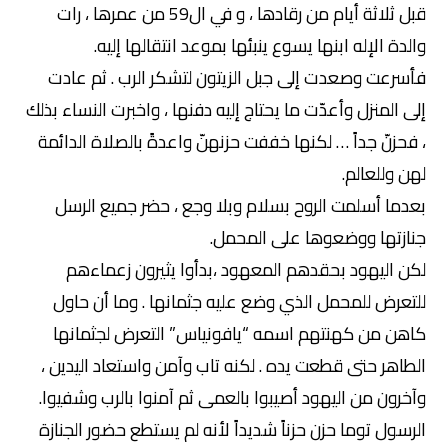
قبل ثلاثة أيام من رقادها ، و في ال59 من عمرها ، رات
والدة الإله ابنها يسوع ينبئها بموعد انتقالها إليه.
فأسرعت وصعدت إلى جبل الزيتون لتشكر الرب . ثم عادت
إلى المنزل وأعدّت ما يحتاج إليه دفنها ، واخبرت النساء بذلك
، فحزنّ جداً … لكنها خففت حزنهنّ واعدةً بالصلاة الدائمة
لهن وللعالم.
بعدما أسلمت الروح بسلام وبلا وجع ، حضر جميع الرسل
جنازتها ووضعوها على المحمل.
لكن اليهود بحقدهم المعهود ،بدأوا يثيرون زعماءهم
للتعرض للمحمل الذي وضع عليه جثمانها . وما أن حاول
كاهن من كهنتهم اسمه “يافونياس” التعرض لجثمانها
الطاهر حتى قطعت يده . لكنه تاب وآمن واستعاد اليدين ،
وآخرون من اليهود أصيبوا بالعمى ثم آمنوا بالرب وشفيوا.
الرسول توما حزن حزناً شديداً لأنه لم يستطع حضور الجنازة