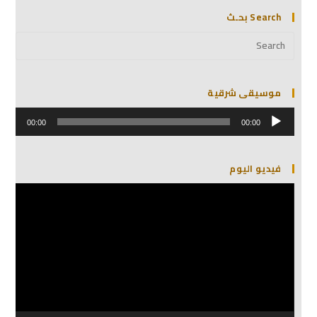
Search بحـث
موسيقى شرقية
مشغل
الصوت
00:00
00:00
فيديو اليوم
مشغل
الفيديو