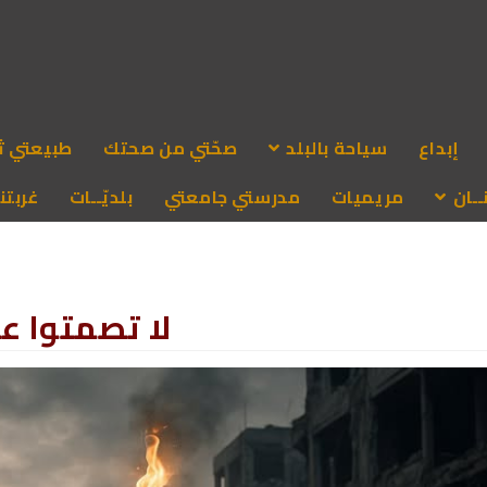
إبداع
سياحة بالبلد
صحّتي من صحتك
طبيعتي ث
ـان
مريميات
مدرستي جامعتي
بلديّــات
غربتنا
لا تصمتوا ع