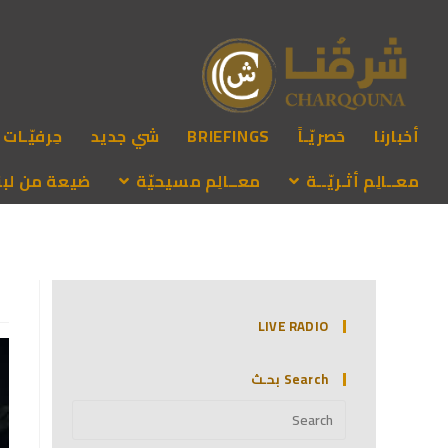
أخبارنا
حَصريّـاً
BRIEFINGS
شي جديد
حِرفيّـات
معــالِم أثـريّــة
معــالِم مسيحيّة
ضيعة من لبنـ
LIVE RADIO
Search بحـث