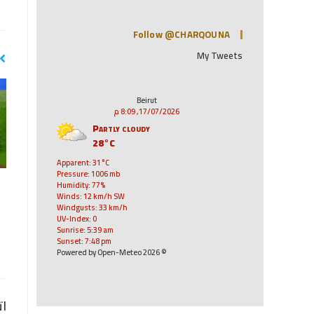
Follow @CHARQOUNA
My Tweets
Beirut
17/07/2026, 8:09 م
Partly cloudy
28°C
Apparent: 31°C
Pressure: 1006 mb
Humidity: 77%
Winds: 12 km/h SW
Windgusts: 33 km/h
UV-Index: 0
Sunrise: 5:39 am
Sunset: 7:48 pm
© 2026 Powered by Open-Meteo
ات