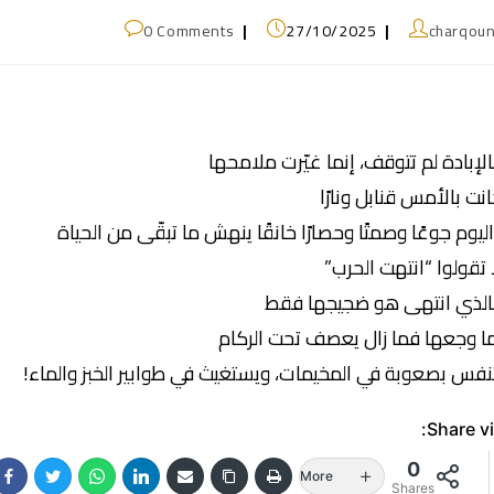
0 Comments
27/10/2025
charqou
لإبادة لم تتوقف، إنما غيّرت ملامحها
نت بالأمس قنابل ونارًا
ليوم جوعًا وصمتًا وحصارًا خانقًا ينهش ما تبقّى من الحياة
 تقولوا “انتهت الحرب”
لذي انتهى هو ضجيجها فقط
ا وجعها فما زال يعصف تحت الركام
نفس بصعوبة في المخيمات، ويستغيث في طوابير الخبز والماء!
Share vi
0
More
Shares