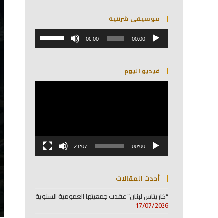
موسيقى شرقية
مشغل
استخدم
الصوت
00:00
00:00
مفاتيح
الأسهم
أعلى/
فيديو اليوم
أسفل
لزيادة
مشغل
أو
الفيديو
خفض
مستوى
الصوت.
21:07
00:00
أحدث المقالات
“كاريتاس لبنان” عقدت جمعيتها العمومية السنوية
17/07/2026