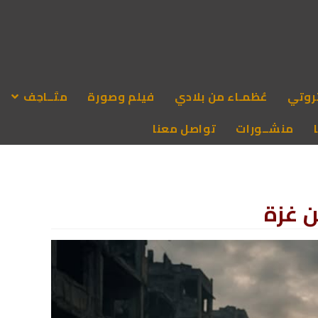
روتي
عُظمـاء من بلادي
فيلم وصورة
متَــاحِف
منشــورات
تواصل معنا
ن غزة