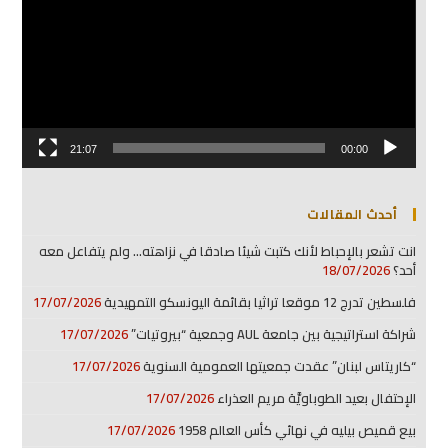
21:07
00:00
أحدث المقالات
انت تشعر بالإحباط لأنك كتبت شيئا صادقا في نزاهته… ولم يتفاعل معه
أحد؟
18/07/2026
فلسطين تدرج 12 موقعا تراثيا بقائمة اليونسكو التمهيدية
17/07/2026
شراكة استراتيجية بين جامعة AUL وجمعية “بيروتيات”
17/07/2026
“كاريتاس لبنان” عقدت جمعيتها العمومية السنوية
17/07/2026
الإحتفال بعيد الطوباويَّة مريم العذراء
17/07/2026
بيع قميص بيليه في نهائي كأس العالم 1958
17/07/2026