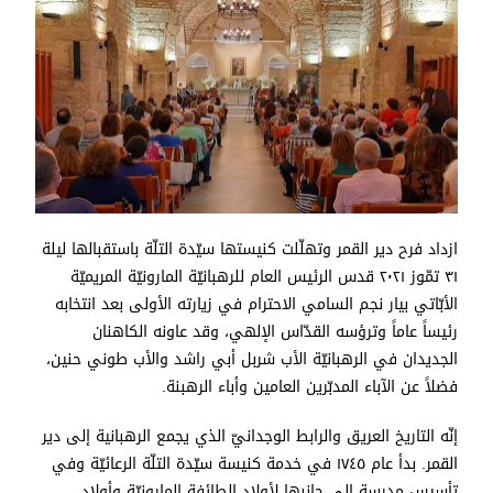
ازداد فرح دير القمر وتهلّلت كنيستها سيّدة التلّة باستقبالها ليلة
٣١ تمّوز ٢٠٢١ قدس الرئيس العام للرهبانيّة المارونيّة المريميّة
الأبّاتي بيار نجم السامي الاحترام في زيارته الأولى بعد انتخابه
رئيساً عاماً وترؤسه القدّاس الإلهي، وقد عاونه الكاهنان
الجديدان في الرهبانيّة الأب شربل أبي راشد والأب طوني حنين،
فضلاً عن الآباء المدبّرين العامين وأباء الرهبنة.
إنّه التاريخ العريق والرابط الوجدانيّ الذي يجمع الرهبانية إلى دير
القمر. بدأ عام ١٧٤٥ في خدمة كنيسة سيّدة التلّة الرعائيّة وفي
تأسيس مدرسة إلى جانبها لأولاد الطائفة المارونيّة وأولاد