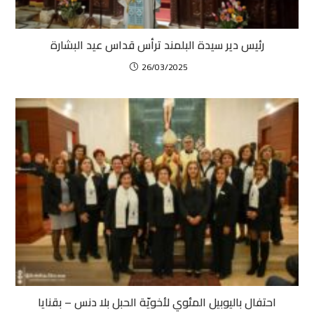
رئيس دير سيدة البلمند ترأس قداس عيد البشارة
26/03/2025
احتفال باليوبيل المئوي لأخويّة الحبل بلا دنس – بقنايا