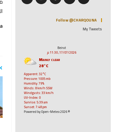
من
ال
Follow @CHARQOUNA
a:
My Tweets
Beirut
17/07/2026, 11:30 م
Mainly clear
28°C
Apparent: 32°C
Pressure: 1005 mb
Humidity: 79%
Winds: 8 km/h SSW
Windgusts: 33 km/h
UV-Index: 0
Sunrise: 5:39 am
Sunset: 7:48 pm
© 2026 Powered by Open-Meteo