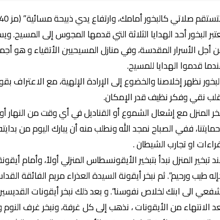
تستقم صلاتي كالبخور أمامك، وارتفاع يدي ذبيحة مسائية” (مز 140: 2)
تبر البخور أحد الهدايا الثلاثة التي قدمها المجوس إلى المسيح
 أجل الأسرار المقدسة، وفي منازل المسيحيين الأتقياء و هو أ
دما قدموا الهدايا للمسيح.
لبخور نظهر إخلاصنا والخضوع إلى الإرادة الإلهية، مع الاعتراف بقو
لب نقي وفكر نظيف قدر الإمكان.
بخر المنزل مع إشعال الشموع أو القناديل في أي وقت من النهار أ
مايتنا، ففي الصباح نمجد الله ونطلب منه أن يبارك اليوم من بداي
راءات او تجارب الشيطان .
د تبخير المنزل نبدأ بتبخير الأيقونسطاس المنزلي أولاً، وأمام أيقونة
له طيب ورحيم”. ثم نبخر أيقونة السيدة العذراء مريم الفائقة القداس
فعي الى ابنك لخلاص نفوسنا”. و بعد ذلك نبخر أيقونات القديسين 
د الانتهاء من الأيقونات ، نذهب إلى كل غرفة، ونبخر غرف النوم و