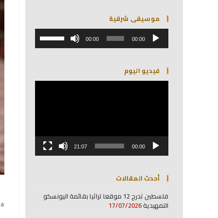
موسيقى شرقية
مشغل
استخدم
الصوت
00:00
00:00
مفاتيح
الأسهم
أعلى/
فيديو اليوم
أسفل
لزيادة
مشغل
أو
الفيديو
خفض
مستوى
الصوت.
21:07
00:00
أحدث المقالات
فلسطين تدرج 12 موقعا تراثيا بقائمة اليونسكو
na
التمهيدية
17/07/2026