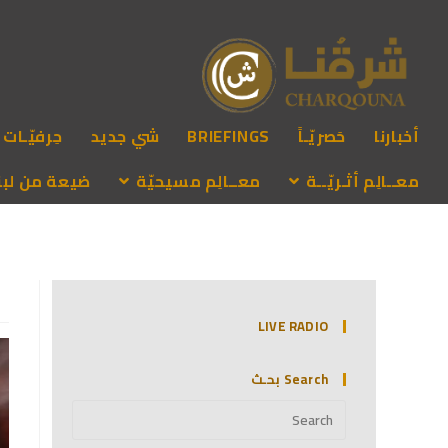
أخبارنا
حَصريّـاً
BRIEFINGS
شي جديد
حِرفيّـات
معــالِم أثـريّــة
معــالِم مسيحيّة
ضيعة من لبنـ
LIVE RADIO
Search بحـث