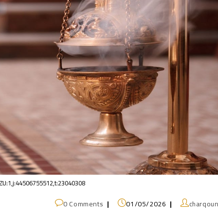
U:1,j:44506755512,t:23040308
0 Comments
01/05/2026
charqou