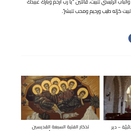
لباب الرئيسي للبيت، قائلين “يا رب ارحم وبارك عبيدك
بيت كإله طيب ورحيم ومحب للبشر”.
تذكار الفتية السبعة القديسين
ئبيّة – دير