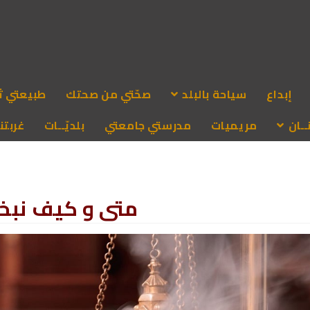
إبداع
سياحة بالبلد
صحّتي من صحتك
طبيعتي ث
ـان
مريميات
مدرستي جامعتي
بلديّــات
غربتنا
متى و كيف نبخر