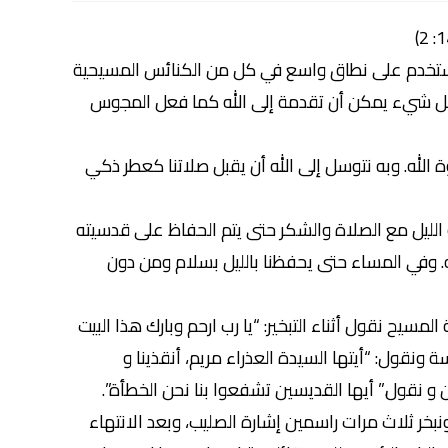
. ويستخدم على نطاق واسع في كل من الكنائس المسيحية
جمل شيء يمكن أن تقدمة إلى الله كما فعل المجوس
ة الله. وبه نتوسل إلى الله أن يقبل صلاتنا كعطر ذكي
و الليل مع الصلاة والشكر حتى يتم الحفاظ على قدسيته
ته. وفي المساء حتى يحفظنا بالليل بسلام ومن دون
 المسيح نقول أثناء التبخير: “يا رب ارحم وبارك هذا البيت
ة ونقول: “أيتها السيدة العذراء مريم، أنقذينا و
و نقول.” أيها القديسين تشفعوا بنا نحن الخطأة”.
نبخر ثلاث مرات راسمين إشارة الصليب، وبعد الانتهاء