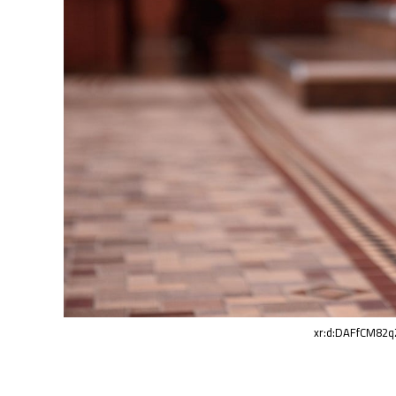
xr:d:DAFfCM82qZ