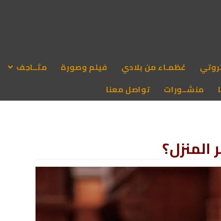
روتي
عُظمـاء من بلادي
فيلم وصورة
متَــاحِف
منشــورات
تواصل معنا
 المنزل؟