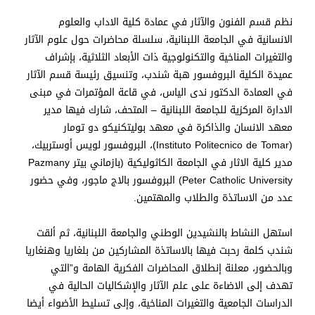
نظم قسم الفنون والآثار في عمادة كلية الاداب والعلوم
الانسانية في الجامعة اللبنانية، سلسلة محاضرات حول علوم الآثار
والتغيرات المناخية والتكنولوجية ذات الأبعاد الثلاثية، بإشراف
عميدة الكلية البروفسور هبة شندب، وتنسيق رئيسة قسم الآثار
في العمادة الدكتور ندى الياس، في قاعة المؤتمرات في مبنى
الادارة المركزية للجامعة اللبنانية – المتحف، شارك فيها مدير
معهد الانسان والذاكرة في معهد بوليتكنيكو دو تومار
(Instituto Politecnico de Tomar)، البروفسور لويس أوستربيك،
مدير كلية الاثار في الجامعة الكاثوليكية (بازماني بيتر Pazmany
Peter Catholic University) البروفسور بالاج ماجور، وفي حضور
عدد من الاساتذة والطلاب والمهتمين.
استهل النشاط بالنشيدين الوطني والجامعة اللبنانية، ثم ألقت
شندب كلمة رحبت فيها بالاساتذة المشاركين من بلغاريا وهنغاريا
وبالحضور، معلنة إنطلاق المحاضرات الفكرية الهامة و”التي
تهدف إلى الاضاءة على علم الآثار والإشكاليات الحالية في
الدراسات الجامعية والتغيرات المناخية، وإلى تسليط الأضواء أيضا