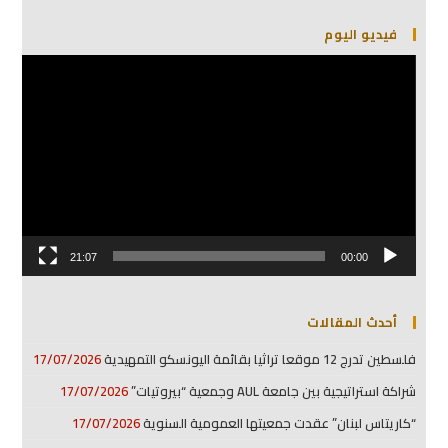
فيديو اليوم
مشغل
الفيديو
21:07
00:00
أحدث المقالات
فلسطين تدرج 12 موقعا تراثيا بقائمة اليونسكو التمهيدية
17/07/2026
شراكة استراتيجية بين جامعة AUL وجمعية “بيروتيات”
17/07/2026
“كاريتاس لبنان” عقدت جمعيتها العمومية السنوية
17/07/2026