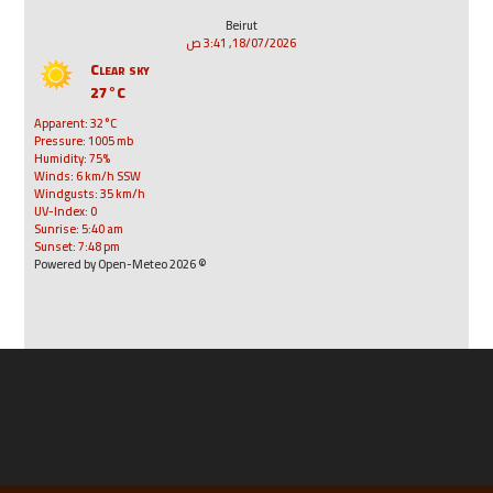
Beirut
18/07/2026, 3:41 ص
Clear sky
27°C
Apparent: 32°C
Pressure: 1005 mb
Humidity: 75%
Winds: 6 km/h SSW
Windgusts: 35 km/h
UV-Index: 0
Sunrise: 5:40 am
Sunset: 7:48 pm
© 2026 Powered by Open-Meteo