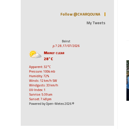
Follow @CHARQOUNA
My Tweets
Beirut
17/07/2026, 7:28 م
Mainly clear
28°C
Apparent: 32°C
Pressure: 1004 mb
Humidity: 72%
Winds: 12 km/h SW
Windgusts: 33 km/h
UV-Index: 1
Sunrise: 5:39 am
Sunset: 7:48 pm
© 2026 Powered by Open-Meteo