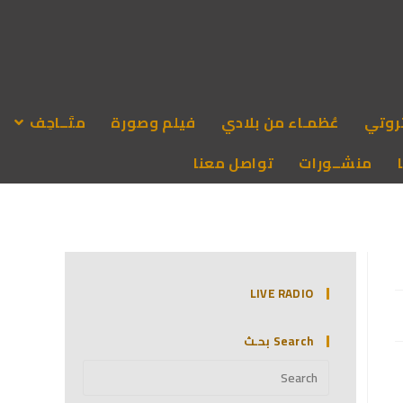
روتي
عُظمـاء من بلادي
فيلم وصورة
متَــاحِف
منشــورات
تواصل معنا
LIVE RADIO
Search بحـث