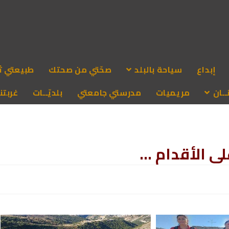
إبداع
سياحة بالبلد
صحّتي من صحتك
طبيعتي ث
ـان
مريميات
مدرستي جامعتي
بلديّــات
غربتنا
لى الأقدام …