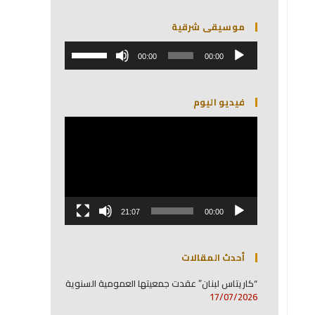
موسيقى شرقية
مشغل
استخدم
الصوت
00:00
00:00
مفاتيح
الأسهم
أعلى/
فيديو اليوم
أسفل
لزيادة
مشغل
أو
الفيديو
خفض
مستوى
الصوت.
21:07
00:00
أحدث المقالات
“كاريتاس لبنان” عقدت جمعيتها العمومية السنوية
17/07/2026