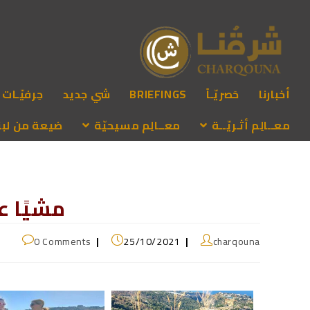
أخبارنا
حَصريّـاً
BRIEFINGS
شي جديد
حِرفيّـات
معــالِم أثـريّــة
معــالِم مسيحيّة
ضيعة من لبنـ
مشيًا ع
0 Comments
25/10/2021
charqouna