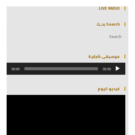
LIVE RADIO
Search بحـث
موسيقى شرقية
مشغل
الصوت
00:00
00:00
فيديو اليوم
مشغل
الفيديو