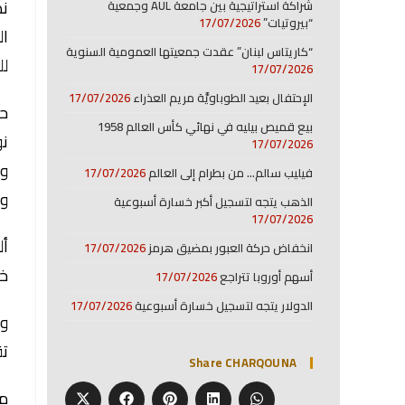
شراكة استراتيجية بين جامعة AUL وجمعية
“بيروتيات”
17/07/2026
“كاريتاس لبنان” عقدت جمعيتها العمومية السنوية
لل
17/07/2026
الإحتفال بعيد الطوباويَّة مريم العذراء
17/07/2026
حض
بيع قميص بيليه في نهائي كأس العالم 1958
نو
17/07/2026
فيليب سالم… من بطرام إلى العالم
17/07/2026
وا
الذهب يتجه لتسجيل أكبر خسارة أسبوعية
17/07/2026
أل
انخفاض حركة العبور بمضيق هرمز
17/07/2026
خد
أسهم أوروبا تتراجع
17/07/2026
الدولار يتجه لتسجيل خسارة أسبوعية
17/07/2026
وأ
تق
Share CHARQOUNA
من