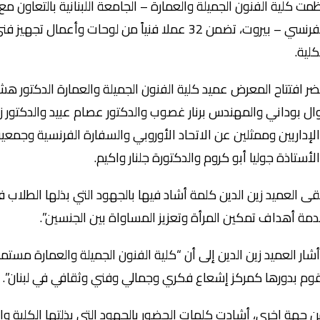
كلية.
ر افتتاح المعرض عميد كلية الفنون الجميلة والعمارة الدكتور هشا
ال بوداني والمهندس برنار غصوب والدكتور عصام عبيد والدكتور ز
لأستاذة جوليا أبو كروم والدكتورة جلنار واكيم.
قى العميد زين الدين كلمة أشاد فيها بالجهود التي بذلها الطلاب ف
مة أهداف تمكين المرأة وتعزيز المساواة بين الجنسين”.
شار العميد زين الدين إلى أن “كلية الفنون الجميلة والعمارة مست
وم بدورها كمركز إشعاع فكري وجمالي وفني وثقافي في لبنان”.
 جهة اخرى، أشادت كلمات الحضور بالجهود التي بذلتها الكلية وا