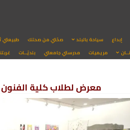
إبداع
سياحة بالبلد
صحّتي من صحتك
طبيعتي ث
ـان
مريميات
مدرستي جامعتي
بلديّــات
غربتنا
معرض لطلاب كلية الفنون ال