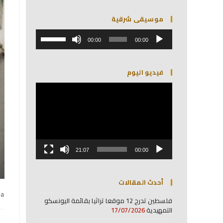
موسيقى شرقية
مشغل
استخدم
الصوت
00:00
00:00
مفاتيح
الأسهم
أعلى/
فيديو اليوم
أسفل
لزيادة
مشغل
أو
الفيديو
خفض
مستوى
الصوت.
21:07
00:00
أحدث المقالات
na
فلسطين تدرج 12 موقعا تراثيا بقائمة اليونسكو
التمهيدية
17/07/2026