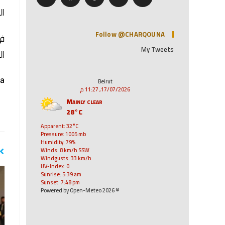
ال
Follow @CHARQOUNA
في
My Tweets
ال
a:
Beirut
17/07/2026, 11:27 م
Mainly clear
28°C
Apparent: 32°C
Pressure: 1005 mb
Humidity: 79%
Winds: 8 km/h SSW
Windgusts: 33 km/h
UV-Index: 0
Sunrise: 5:39 am
Sunset: 7:48 pm
© 2026 Powered by Open-Meteo