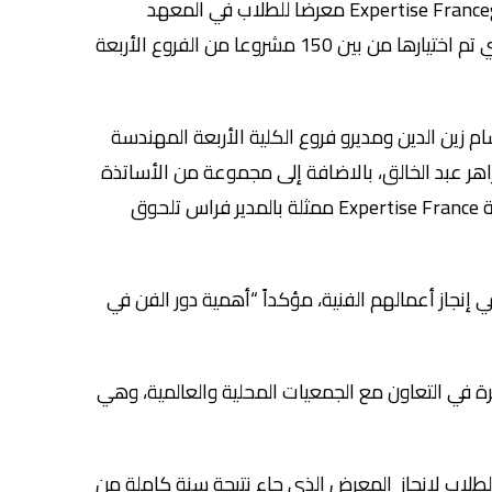
نظمت كلية الفنون الجميلة والعمارة – الجامعة اللبنانية بالتعاون معExpertise France معرضا للطلاب في المعهد
الفرنسي – بيروت، تضمن 32 عملا فنياً من لوحات وأعمال تجهيز فني تم اختيارها من بين 150 مشروعا من الفروع الأربعة
م زين الدين ومديرو فروع الكلية الأربعة المهندسة
اهر عبد الخالق، بالاضافة إلى مجموعة من الأساتذة
والإداريين وممثلين عن الاتحاد الأوروبي والسفارة الفرنسية وجمعية Expertise France ممثلة بالمدير فراس تلحوق
ي إنجاز أعمالهم الفنية، مؤكداً “أهمية دور الفن في
مرة في التعاون مع الجمعيات المحلية والعالمية، وهي
لطلاب لإنجاز المعرض الذي جاء نتيجة سنة كاملة من