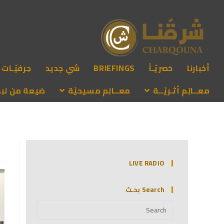
أخبارنا
حَصريّـاً
BRIEFINGS
شي جديد
حِرفيّـات
معــالِم أثـريّــة
معــالِم مسيحيّة
ضيعة من لبنـ
LIVE RADIO
Search بحـث