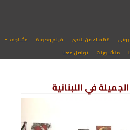
روتي
عُظمـاء من بلادي
فيلم وصورة
متَــاحِف
منشــورات
تواصل معنا
جميلة في اللبنانية