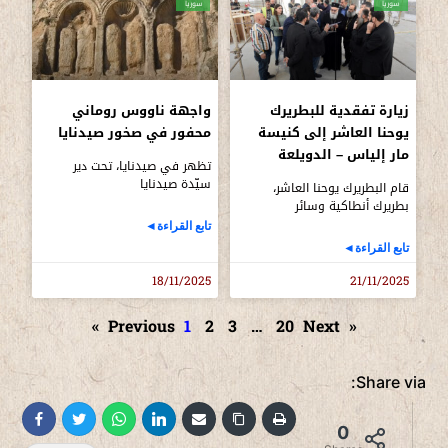
سوريا
سوريا
زيارة تفقدية للبطريرك
واجهة ناووس روماني
يوحنا العاشر إلى كنيسة
محفور في صخور صيدنايا
مار إلياس – الدويلعة
تظهر في صيدنايا، تحت دير
سيّدة صيدنايا
قام البطريرك يوحنا العاشر،
بطريرك أنطاكية وسائر
تابع القراءة◄
تابع القراءة◄
18/11/2025
21/11/2025
1
2
3
…
20
Next »
« Previous
Share via:
0