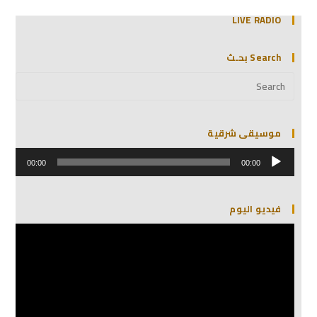
LIVE RADIO
Search بحـث
موسيقى شرقية
مشغل
الصوت
00:00
00:00
فيديو اليوم
مشغل
الفيديو