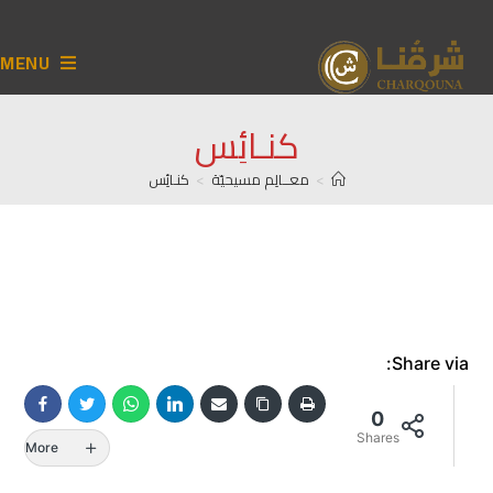
MENU
كنـائِس
>
معــالِم مسيحيّة
>
كنـائِس
Share via:
0
Shares
More