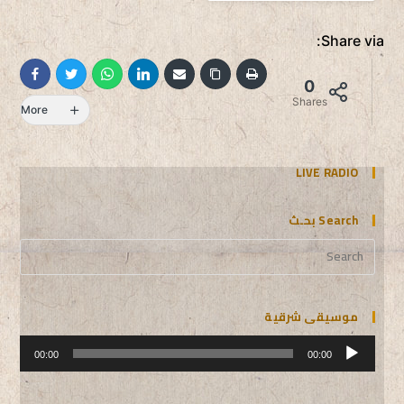
Share via:
0
Shares
More
LIVE RADIO
Search بحـث
موسيقى شرقية
مشغل
الصوت
00:00
00:00