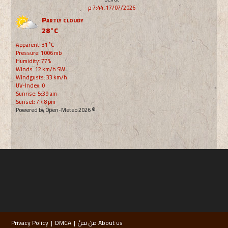
17/07/2026, 7:44 م
Partly cloudy
28°C
Apparent: 31°C
Pressure: 1006 mb
Humidity: 77%
Winds: 12 km/h SW
Windgusts: 33 km/h
UV-Index: 0
Sunrise: 5:39 am
Sunset: 7:48 pm
© 2026 Powered by Open-Meteo
About us من نحنُ
DMCA
Privacy Policy