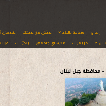
إبداع
سياحة بالبلد
صحّتي من صحتك
طبيعتي ث
ـان
مريميات
مدرستي جامعتي
بلديّــات
غربتنا
- محافظة جبل لبنان