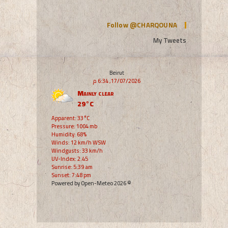
Follow @CHARQOUNA
My Tweets
Beirut
17/07/2026, 6:34 م
Mainly clear
29°C
Apparent: 33°C
Pressure: 1004 mb
Humidity: 68%
Winds: 12 km/h WSW
Windgusts: 33 km/h
UV-Index: 2.45
Sunrise: 5:39 am
Sunset: 7:48 pm
© 2026 Powered by Open-Meteo