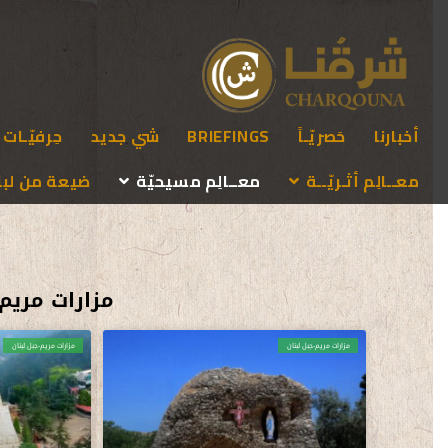
أخبارنا
حَصريّـاً
BRIEFINGS
شي جديد
حِرفيّـات
معــالِم أثـريّــة
معــالِم مسيحيّة
ضيعة من لبنـ
مزارات مريم 
مزارات مريم-جبل لبنان
مزارات مريم-جبل لبنان