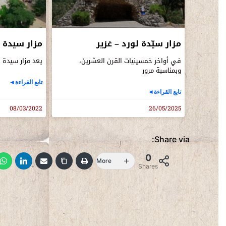
مزار سيّدة لورد – غزير
مزار سيدة ل
في أواخر خمسينيات القرن العشرين،
يعد مزار سيدة 
وبمناسبة مرور
تابع القراءة◄
تابع القراءة◄
08/03/2022
26/05/2025
Share via:
0
More
Shares