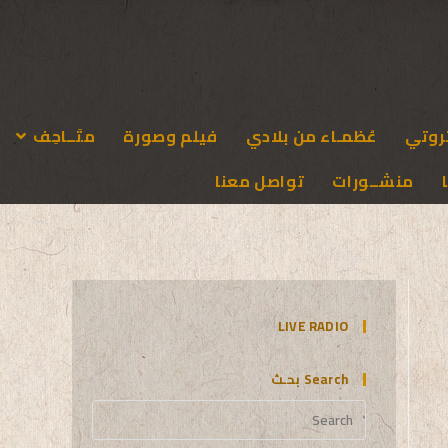
روتي
عُظمـاء من بلادي
فيلم وصورة
متَــاحِف
منشــورات
تواصل معنا
LIVE RADIO
Search بحـث