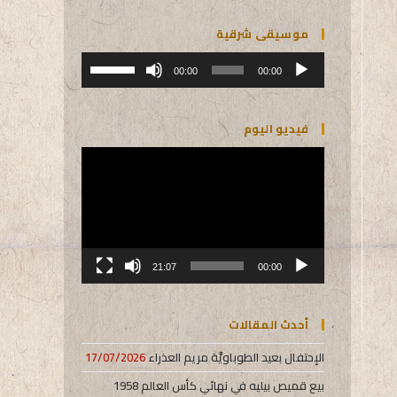
موسيقى شرقية
مشغل
استخدم
الصوت
00:00
00:00
مفاتيح
الأسهم
أعلى/
فيديو اليوم
أسفل
لزيادة
مشغل
أو
الفيديو
خفض
مستوى
الصوت.
21:07
00:00
أحدث المقالات
الإحتفال بعيد الطوباويَّة مريم العذراء
17/07/2026
بيع قميص بيليه في نهائي كأس العالم 1958