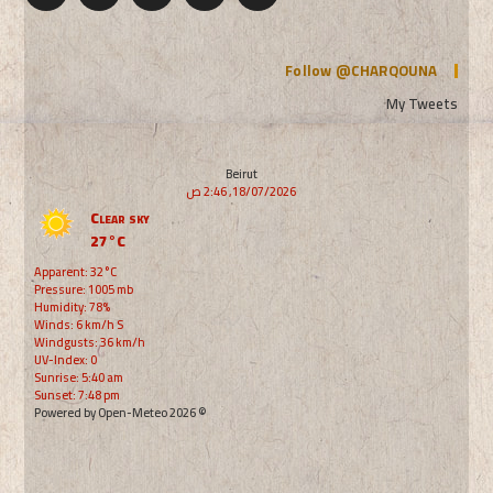
Follow @CHARQOUNA
My Tweets
Beirut
18/07/2026, 2:46 ص
Clear sky
27°C
Apparent: 32°C
Pressure: 1005 mb
Humidity: 78%
Winds: 6 km/h S
Windgusts: 36 km/h
UV-Index: 0
Sunrise: 5:40 am
Sunset: 7:48 pm
© 2026 Powered by Open-Meteo