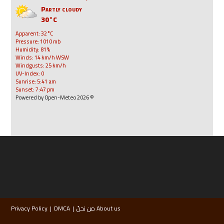
Partly cloudy
30°C
Apparent: 32°C
Pressure: 1010 mb
Humidity: 81%
Winds: 14 km/h WSW
Windgusts: 25 km/h
UV-Index: 0
Sunrise: 5:41 am
Sunset: 7:47 pm
© 2026 Powered by Open-Meteo
About us من نحنُ
DMCA
Privacy Policy