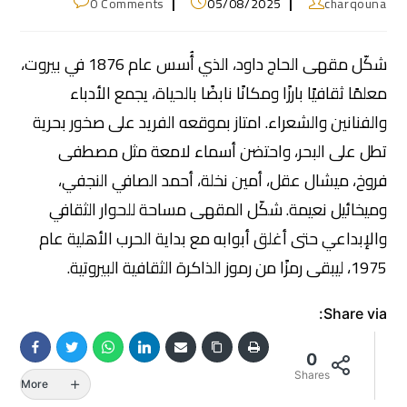
0 Comments
05/08/2025
charqouna
شكّل مقهى الحاج داود، الذي أُسس عام 1876 في بيروت،
معلمًا ثقافيًا بارزًا ومكانًا نابضًا بالحياة، يجمع الأدباء
والفنانين والشعراء. امتاز بموقعه الفريد على صخور بحرية
تطل على البحر، واحتضن أسماء لامعة مثل مصطفى
فروخ، ميشال عقل، أمين نخلة، أحمد الصافي النجفي،
وميخائيل نعيمة. شكّل المقهى مساحة للحوار الثقافي
والإبداعي حتى أغلق أبوابه مع بداية الحرب الأهلية عام
1975، ليبقى رمزًا من رموز الذاكرة الثقافية البيروتية.
Share via:
0
Shares
More