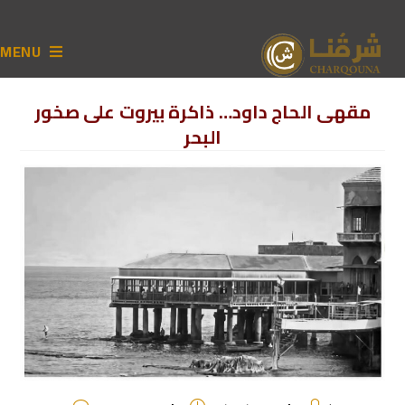
MENU
مقهى الحاج داود… ذاكرة بيروت على صخور
البحر