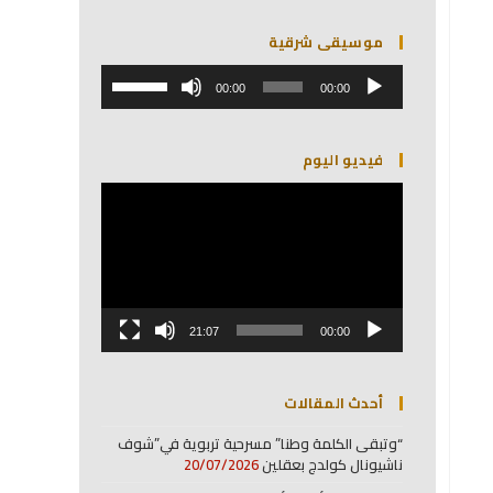
موسيقى شرقية
مشغل
استخدم
الصوت
00:00
00:00
مفاتيح
الأسهم
أعلى/
فيديو اليوم
أسفل
لزيادة
مشغل
أو
الفيديو
خفض
مستوى
الصوت.
21:07
00:00
أحدث المقالات
“وتبقى الكلمة وطنا” مسرحية تربوية في”شوف
ناشيونال كولدج بعقلين
20/07/2026