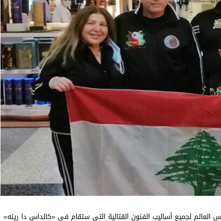
س العالم لجميع أساليب الفنون القتالية التي ستقام في «كالداس دا رينه»