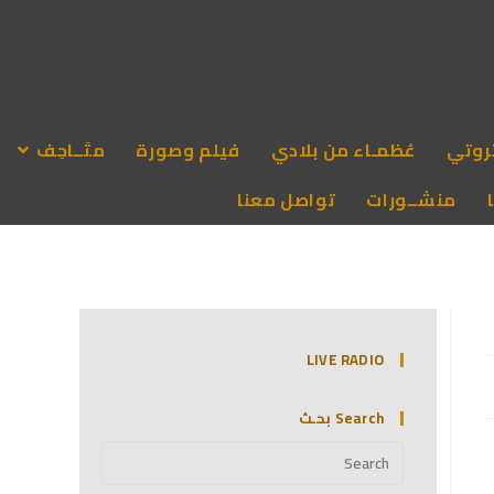
روتي
عُظمـاء من بلادي
فيلم وصورة
متَــاحِف
منشــورات
تواصل معنا
LIVE RADIO
Search بحـث