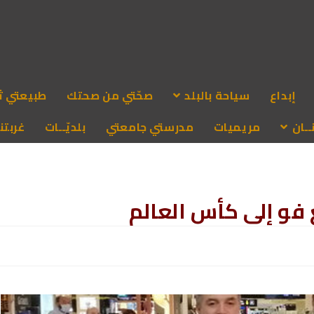
إبداع
سياحة بالبلد
صحّتي من صحتك
طبيعتي ث
ـان
مريميات
مدرستي جامعتي
بلديّــات
غربتنا
فو إلى كأس العالم