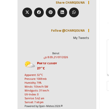
Share CHARQOUNA
Follow @CHARQOUNA
My Tweets
Beirut
21/07/2026, 8:09 ص
Partly cloudy
27°C
Apparent: 32°C
Pressure: 1009 mb
Humidity: 79%
Winds: 10 km/h SW
Windgusts: 31 km/h
UV-Index: 0
Sunrise: 5:42 am
Sunset: 7:46 pm
© 2026 Powered by Open-Meteo