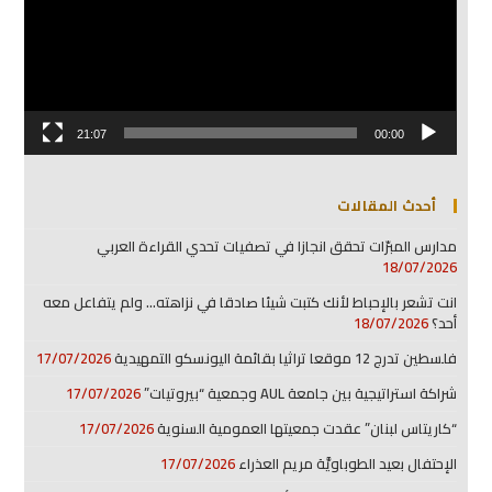
21:07
00:00
أحدث المقالات
مدارس المبرّات تحقق انجازا في تصفيات تحدي القراءة العربي
18/07/2026
انت تشعر بالإحباط لأنك كتبت شيئا صادقا في نزاهته… ولم يتفاعل معه
أحد؟
18/07/2026
فلسطين تدرج 12 موقعا تراثيا بقائمة اليونسكو التمهيدية
17/07/2026
شراكة استراتيجية بين جامعة AUL وجمعية “بيروتيات”
17/07/2026
“كاريتاس لبنان” عقدت جمعيتها العمومية السنوية
17/07/2026
الإحتفال بعيد الطوباويَّة مريم العذراء
17/07/2026