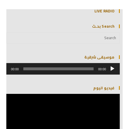
LIVE RADIO
Search بحـث
موسيقى شرقية
مشغل
الصوت
00:00
00:00
فيديو اليوم
مشغل
الفيديو