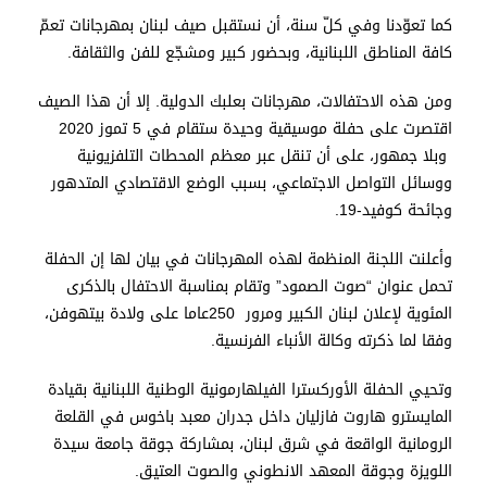
كما تعوّدنا وفي كلّ سنة، أن نستقبل صيف لبنان بمهرجانات تعمّ
كافة المناطق اللبنانية، وبحضور كبير ومشجّع للفن والثقافة.
ومن هذه الاحتفالات، مهرجانات بعلبك الدولية. إلا أن هذا الصيف
اقتصرت على حفلة موسيقية وحيدة ستقام في 5 تموز 2020
وبلا جمهور، على أن تنقل عبر معظم المحطات التلفزيونية
ووسائل التواصل الاجتماعي، بسبب الوضع الاقتصادي المتدهور
وجائحة كوفيد-19
.
وأعلنت اللجنة المنظمة لهذه المهرجانات في بيان لها إن الحفلة
تحمل عنوان “صوت الصمود” وتقام بمناسبة الاحتفال بالذكرى
المئوية لإعلان لبنان الكبير ومرور
250
عاما على ولادة بيتهوفن،
وفقا لما ذكرته وكالة الأنباء الفرنسية
.
وتحيي الحفلة الأوركسترا الفيلهارمونية الوطنية اللبنانية بقيادة
المايسترو هاروت فازليان داخل جدران معبد باخوس في القلعة
الرومانية الواقعة في شرق لبنان، بمشاركة جوقة جامعة سيدة
اللويزة وجوقة المعهد الانطوني والصوت العتيق
.