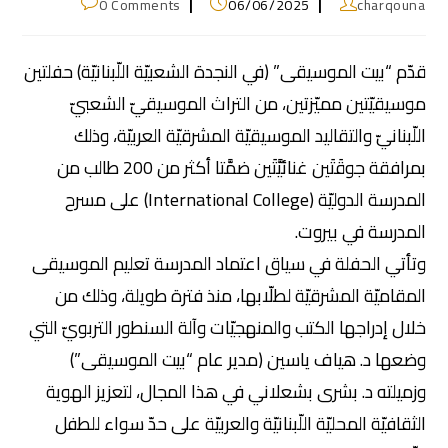
0 Comments
06/06/2025
charqouna
قدّم “بيت الموسيقى” (في النجدة الشعبيّة اللّبنانيّة) حفلتين
موسيقيّتين مميّزتين، من التراث الموسيقيّ الشعبيّ
اللّبنانيّ والتقاليد الموسيقيّة المشرقيّة العربيّة، وذلك
بمرافقة جوقَتَين غنائيَّتَين ضمَّتا أكثر من 200 طالب من
المدرسة الدوليّة (International College) على مسرح
المدرسة في بيروت.
وتأتي الحفلة في سياق اعتماد المدرسة تعليم الموسيقى
المقاميّة المشرقيّة لطلّابها، منذ فترة طويلة، وذلك من
خلال إدراجها الكتب والمنهجيّات وآلة السنطور التربويّ التي
وضعها د. هياف ياسين (مدير عام “بيت الموسيقى”)
وزميلته د. بشرى بشعلاني في هذا المجال، لتعزيز الهوية
الثقافيّة المحليّة اللّبنانيّة والعربيّة على حدّ سواء للطفل