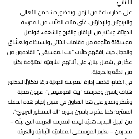
اللّبنانيّ.
على مدار ساعة من الزمن، وبحضور حشد من الأهالي
والتربويّين والإداريّين، غنّى مئات الطلّاب من المدرسة
الدوليّة، وبكثير من الإتقان والفرح والشغف، فواصل
موسيقيّة متنّوعة من مقامات البيّاتي والسيكاه والعشّاق
والحجاز، حيث رافقهم طلّاب “بيت الموسيقى” القادمون من
عكّار في شمال لبنان، على آلاتهم الشرقيّة المتنوّعة بكثير
من الدقّة والحرفيّة.
في الختام، قدّمت إدارة المدرسة الدوليّة درعًا تذكاريًّا للدكتور
هيّاف ياسين ومدرسته “بيت الموسيقى”، عربون محبّة
وشكر وتقدير على هذا التعاون في سبيل إنجاح هذه الحفلة
المميّزة؛ كما قدّم د. ياسين بدوره “آلة السنطور التربويّ”،
من الجيل الجديد، هديّة لهذه المدرسة العريقة التي تبنّت –
منذ زمن – تعليم الموسيقى المقاميّة اللّبنانيّة والعربيّة