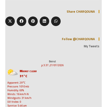
Share CHARQOUNA
Follow @CHARQOUNA
My Tweets
Beirut
27/07/2026, 3:37 م
Mainly clear
31°C
Apparent: 29°C
Pressure: 1010 mb
Humidity: 69%
Winds: 16 km/h N
Windgusts: 31 km/h
UV-Index: 0
Sunrise: 5:46 am