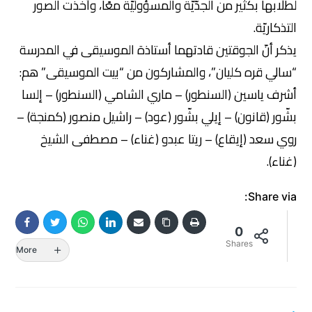
لطلّابها بكثير من الجدّيّة والمسؤوليّة معًا، وأخذت الصور
التذكاريّة.
يذكر أنّ الجوقتين قادتهما أستاذة الموسيقى في المدرسة
“سالي قره كليان”، والمشاركون من “بيت الموسيقى” هم:
أشرف ياسين (السنطور) – ماري الشامي (السنطور) – إلسا
بشّور (قانون) – إيلي بشّور (عود) – راشيل منصور (كمنجة) –
روي سعد (إيقاع) – ريتا عبدو (غناء) – مصطفى الشيخ
(غناء).
Share via:
0
Shares
More